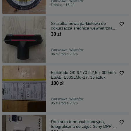
Warszawa, Wilanów
Dzisiaj o 16:29
Szczotka nowa parkietowa do
odkurzacza średnica wewnętrzna
35 mm
30 zł
Warszawa, Wilanów
06 sierpnia 2026
Elektroda OK 67.70 fi 2,5 x 300mm
ESAB, E309LMo-17, 35 sztuk
100 zł
Warszawa, Wilanów
05 sierpnia 2026
Drukarka termosublimacyjna,
fotograficzna do zdjęć Sony DPP-