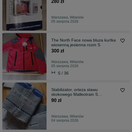
FP70
280 zł
Warszawa, Wilanów
05 sierpnia 2026
The North Face nowa bluza kurtka
wiosenną jesienna rozm S
300 zł
Warszawa, Wilanów
05 sierpnia 2026
S / 36
Stabilizator, orteza stawu
skokowego Malleotrain S
Bauerfeind
90 zł
Warszawa, Wilanów
04 sierpnia 2026