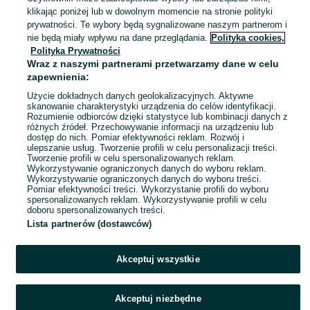
28 lipca 2026
klikając poniżej lub w dowolnym momencie na stronie polityki
74
prywatności. Te wybory będą sygnalizowane naszym partnerom i
nie będą miały wpływu na dane przeglądania.
Polityka cookies,
Polityka Prywatności
Zestaw dla chłopca 0-3m-ca
Wraz z naszymi partnerami przetwarzamy dane w celu
30 zł
zapewnienia:
34,55 zł z Pakietem Ochronnym
Użycie dokładnych danych geolokalizacyjnych. Aktywne
skanowanie charakterystyki urządzenia do celów identyfikacji.
Tczew
Rozumienie odbiorców dzięki statystyce lub kombinacji danych z
28 lipca 2026
różnych źródeł. Przechowywanie informacji na urządzeniu lub
56
dostęp do nich. Pomiar efektywności reklam. Rozwój i
ulepszanie usług. Tworzenie profili w celu personalizacji treści.
Tworzenie profili w celu spersonalizowanych reklam.
Wykorzystywanie ograniczonych danych do wyboru reklam.
1
2
3
...
6
Wykorzystywanie ograniczonych danych do wyboru treści.
Pomiar efektywności treści. Wykorzystanie profili do wyboru
spersonalizowanych reklam. Wykorzystywanie profili w celu
doboru spersonalizowanych treści.
Lista partnerów (dostawców)
Akceptuj wszystkie
Akceptuj niezbędne