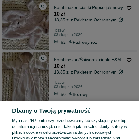
Kombinezon cienki Pepco jak nowy
10 zł
13,85 zł z Pakietem Ochronnym
Tczew
03 sierpnia 2026
62
Pudrowy róż
Kombinezon/Śpiworek cienki H&M
10 zł
13,85 zł z Pakietem Ochronnym
Tczew
03 sierpnia 2026
50
Beżowy
Dbamy o Twoją prywatność
Zestaw dla chłopca 6-9 m-ca
20 zł
My i nasi
447
partnerzy przechowujemy lub uzyskujemy dostęp
24,20 zł z Pakietem Ochronnym
do informacji na urządzeniu, takich jak unikalne identyfikatory w
plikach cookie w celu przetwarzania danych osobowych.
Tczew
Użytkownik może zaakceptować wybory lub zarządzać nimi,