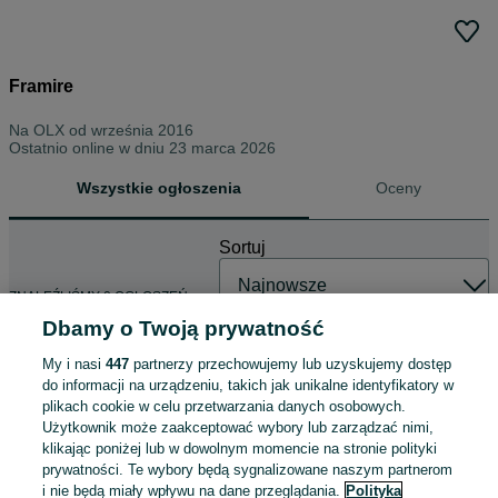
Framire
Na OLX od
września 2016
Ostatnio online w dniu 23 marca 2026
Wszystkie ogłoszenia
Oceny
Sortuj
ZNALEŹLIŚMY 0 OGŁOSZEŃ
Dbamy o Twoją prywatność
My i nasi
447
partnerzy przechowujemy lub uzyskujemy dostęp
do informacji na urządzeniu, takich jak unikalne identyfikatory w
plikach cookie w celu przetwarzania danych osobowych.
Użytkownik może zaakceptować wybory lub zarządzać nimi,
klikając poniżej lub w dowolnym momencie na stronie polityki
prywatności. Te wybory będą sygnalizowane naszym partnerom
i nie będą miały wpływu na dane przeglądania.
Polityka