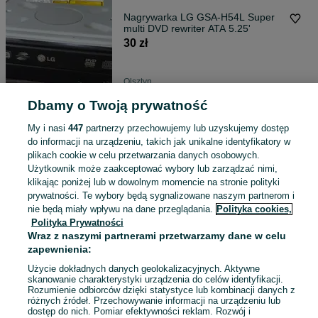
Nagrywarka LG GSA-H54L Super
multi DVD rewriter ATA 5.25'
30 zł
Olsztyn
11 lipca 2026
Dbamy o Twoją prywatność
My i nasi
447
partnerzy przechowujemy lub uzyskujemy dostęp
Kości do gry, kolor złoty połysk 5
do informacji na urządzeniu, takich jak unikalne identyfikatory w
sztuk, DND MTG 16x16mm
plikach cookie w celu przetwarzania danych osobowych.
aluminium
35 zł
Użytkownik może zaakceptować wybory lub zarządzać nimi,
40,40 zł z Pakietem Ochronnym
klikając poniżej lub w dowolnym momencie na stronie polityki
prywatności. Te wybory będą sygnalizowane naszym partnerom i
Olsztyn
nie będą miały wpływu na dane przeglądania.
Polityka cookies,
09 lipca 2026
Polityka Prywatności
Wraz z naszymi partnerami przetwarzamy dane w celu
zapewnienia:
Działka z warunkami 15 km od
Olsztyna, Wyrandy, gm Purda - 30
Użycie dokładnych danych geolokalizacyjnych. Aktywne
ar
skanowanie charakterystyki urządzenia do celów identyfikacji.
125 000 zł
Rozumienie odbiorców dzięki statystyce lub kombinacji danych z
różnych źródeł. Przechowywanie informacji na urządzeniu lub
Wyrandy
dostęp do nich. Pomiar efektywności reklam. Rozwój i
09 czerwca 2026