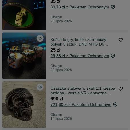
ekoskóra!
35 zł
39,73 zł z Pakietem Ochronnym
Olsztyn
23 lipca 2026
Kości do gry, kolor czarnobiały
połysk 5 sztuk, DND MTG D6
16x16mm
25 zł
29,38 zł z Pakietem Ochronnym
Olsztyn
23 lipca 2026
Czaszka stalowa w skali 1:1 rzeźba
ozdoba - wersja VR - antyczne
złoto
690 zł
721,60 zł z Pakietem Ochronnym
Olsztyn
14 lipca 2026