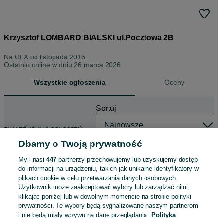
Krzysztof LOMBARD BIALSKI ul.Pocztowa 2B
Na OLX od
listopada 2016
Ostatnio online w dniu 26 marca 2026
Wszystkie ogłoszenia
Oceny
Sortuj
ZNALEŹLIŚMY 0 OGŁOSZEŃ
Dbamy o Twoją prywatność
My i nasi
447
partnerzy przechowujemy lub uzyskujemy dostęp
do informacji na urządzeniu, takich jak unikalne identyfikatory w
plikach cookie w celu przetwarzania danych osobowych.
Użytkownik może zaakceptować wybory lub zarządzać nimi,
klikając poniżej lub w dowolnym momencie na stronie polityki
prywatności. Te wybory będą sygnalizowane naszym partnerom
i nie będą miały wpływu na dane przeglądania.
Polityka