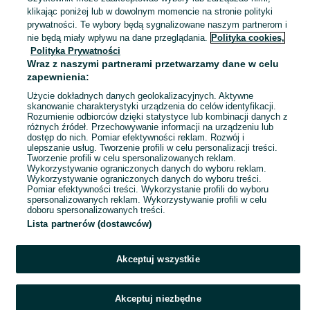
Korzecko
klikając poniżej lub w dowolnym momencie na stronie polityki
26 lipca 2026
prywatności. Te wybory będą sygnalizowane naszym partnerom i
nie będą miały wpływu na dane przeglądania.
Polityka cookies,
Polityka Prywatności
Oblicza epok 1.2
Wraz z naszymi partnerami przetwarzamy dane w celu
25 zł
zapewnienia:
29,38 zł z Pakietem Ochronnym
Użycie dokładnych danych geolokalizacyjnych. Aktywne
skanowanie charakterystyki urządzenia do celów identyfikacji.
Rozumienie odbiorców dzięki statystyce lub kombinacji danych z
Korzecko
różnych źródeł. Przechowywanie informacji na urządzeniu lub
26 lipca 2026
dostęp do nich. Pomiar efektywności reklam. Rozwój i
ulepszanie usług. Tworzenie profili w celu personalizacji treści.
Tworzenie profili w celu spersonalizowanych reklam.
Wykorzystywanie ograniczonych danych do wyboru reklam.
1
2
Wykorzystywanie ograniczonych danych do wyboru treści.
Pomiar efektywności treści. Wykorzystanie profili do wyboru
spersonalizowanych reklam. Wykorzystywanie profili w celu
doboru spersonalizowanych treści.
Lista partnerów (dostawców)
Akceptuj wszystkie
Akceptuj niezbędne