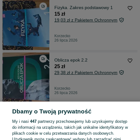
Fizyka. Zakres podstawowy 1
15 zł
19,03 zł z Pakietem Ochronnym
Korzecko
26 lipca 2026
Oblicza epok 2.2
25 zł
29,38 zł z Pakietem Ochronnym
Korzecko
26 lipca 2026
Dbamy o Twoją prywatność
Oblicza epok 2.1
25 zł
My i nasi
447
partnerzy przechowujemy lub uzyskujemy dostęp
29,38 zł z Pakietem Ochronnym
do informacji na urządzeniu, takich jak unikalne identyfikatory w
plikach cookie w celu przetwarzania danych osobowych.
Użytkownik może zaakceptować wybory lub zarządzać nimi,