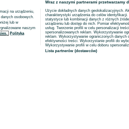
Wraz z naszymi partnerami przetwarzamy d
Użycie dokładnych danych geolokalizacyjnych. A
macji na urządzeniu,
charakterystyki urządzenia do celów identyfikacji
ia danych osobowych.
statystyce lub kombinacji danych z różnych źróde
niżej lub w
urządzeniu lub dostęp do nich. Pomiar efektywnoś
sygnalizowane naszym
usług. Tworzenie profili w celu personalizacji treści
spersonalizowanych reklam. Wykorzystywanie og
kies,
Polityka
reklam. Wykorzystywanie ograniczonych danych d
efektywności treści. Wykorzystanie profili do wy
Wykorzystywanie profili w celu doboru spersonali
Lista partnerów (dostawców)