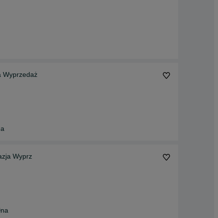
ja Wyprzedaż
na
azja Wyprz
łna