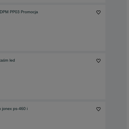
 m DPM PP03 Promocja
taśm led
m jonex ps-460 i