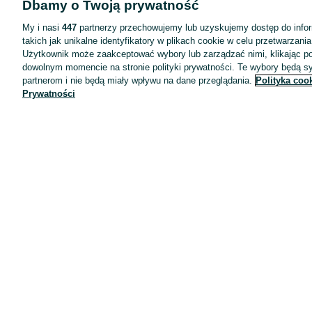
Dbamy o Twoją prywatność
Wyróżnione ogłoszenia
Oferta dla firm
My i nasi
447
partnerzy przechowujemy lub uzyskujemy dostęp do infor
takich jak unikalne identyfikatory w plikach cookie w celu przetwarzan
Blog
Użytkownik może zaakceptować wybory lub zarządzać nimi, klikając po
Regulamin
dowolnym momencie na stronie polityki prywatności. Te wybory będą 
partnerom i nie będą miały wpływu na dane przeglądania.
Polityka coo
Polityka prywatności
Prywatności
Reklama
Informacja o realizowanej strategii podatkowej
Ustawienia plików cookie
Zasady bezpieczeństwa
Mapa kategorii
Mapa miejscowości
Mapa ministron
Popularne wyszukiwania
Kariera
Pracodawcy na OLX