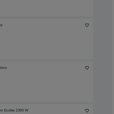
ny
atury
 m Ecolite 2300 W