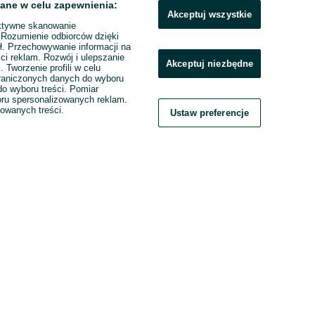
ane w celu zapewnienia:
Akceptuj wszystkie
ktywne skanowanie
. Rozumienie odbiorców dzięki
ł. Przechowywanie informacji na
ci reklam. Rozwój i ulepszanie
Akceptuj niezbędne
. Tworzenie profili w celu
raniczonych danych do wyboru
o wyboru treści. Pomiar
boru spersonalizowanych reklam.
zowanych treści.
Ustaw preferencje