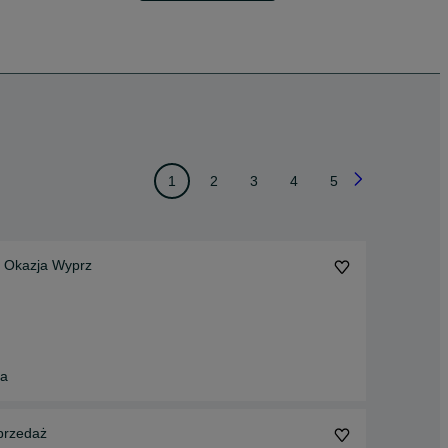
1
2
3
4
5
 Okazja Wyprz
na
przedaż