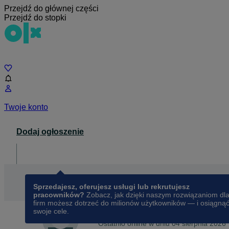
Przejdź do głównej części
Przejdź do stopki
Czat
Twoje konto
Dodaj ogłoszenie
Dla biznesu
opens in a new tab
Sprzedajesz, oferujesz usługi lub rekrutujesz
pracowników?
Zobacz, jak dzięki naszym rozwiązaniom dl
firm możesz dotrzeć do milionów użytkowników — i osiągną
swoje cele.
Na OLX od
lipca 2016
Ordo
Ostatnio online w dniu 04 sierpnia 2026