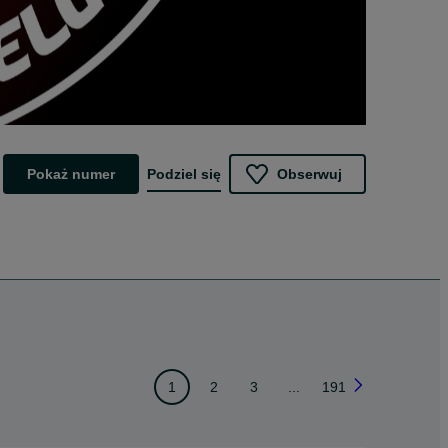
Pokaż numer
Podziel się
Obserwuj
1
2
3
...
191