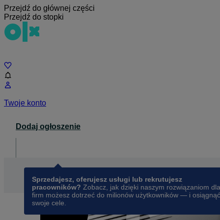
Przejdź do głównej części
Przejdź do stopki
Czat
Twoje konto
Dodaj ogłoszenie
Dla biznesu
opens in a new tab
Sprzedajesz, oferujesz usługi lub rekrutujesz
pracowników?
Zobacz, jak dzięki naszym rozwiązaniom dl
firm możesz dotrzeć do milionów użytkowników — i osiągną
swoje cele.