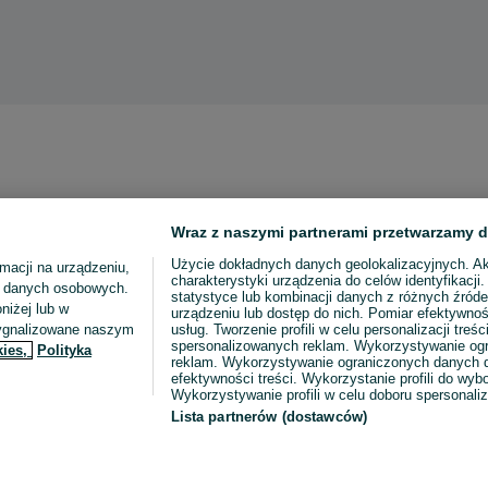
Wraz z naszymi partnerami przetwarzamy d
Użycie dokładnych danych geolokalizacyjnych. A
macji na urządzeniu,
charakterystyki urządzenia do celów identyfikacji
ia danych osobowych.
statystyce lub kombinacji danych z różnych źróde
niżej lub w
urządzeniu lub dostęp do nich. Pomiar efektywnoś
sygnalizowane naszym
usług. Tworzenie profili w celu personalizacji treści
spersonalizowanych reklam. Wykorzystywanie og
kies,
Polityka
reklam. Wykorzystywanie ograniczonych danych d
efektywności treści. Wykorzystanie profili do wy
Wykorzystywanie profili w celu doboru spersonali
Lista partnerów (dostawców)