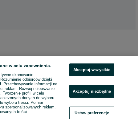
ane w celu zapewnienia:
Akceptuj wszystkie
ktywne skanowanie
. Rozumienie odbiorców dzięki
ł. Przechowywanie informacji na
ci reklam. Rozwój i ulepszanie
Akceptuj niezbędne
. Tworzenie profili w celu
raniczonych danych do wyboru
o wyboru treści. Pomiar
boru spersonalizowanych reklam.
zowanych treści.
Ustaw preferencje