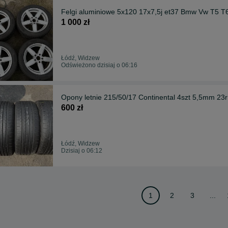
Felgi aluminiowe 5x120 17x7,5j et37 Bmw Vw T5 T
1 000 zł
Łódź, Widzew
Odświeżono dzisiaj o 06:16
Opony letnie 215/50/17 Continental 4szt 5,5mm 23r
600 zł
Łódź, Widzew
Dzisiaj o 06:12
1
2
3
...