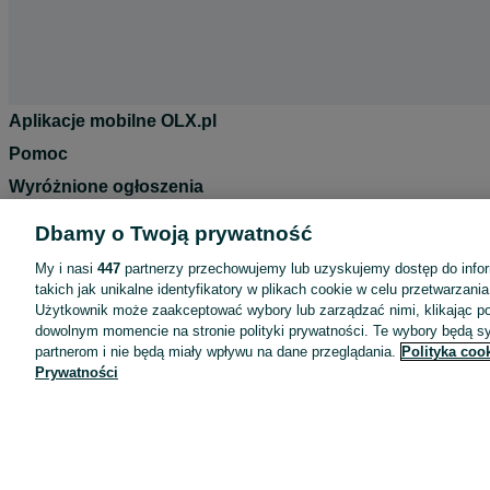
Aplikacje mobilne OLX.pl
Pomoc
Wyróżnione ogłoszenia
Oferta dla firm
Dbamy o Twoją prywatność
Blog
My i nasi
447
partnerzy przechowujemy lub uzyskujemy dostęp do infor
Regulamin
takich jak unikalne identyfikatory w plikach cookie w celu przetwarzan
Użytkownik może zaakceptować wybory lub zarządzać nimi, klikając po
Polityka prywatności
dowolnym momencie na stronie polityki prywatności. Te wybory będą 
Reklama
partnerom i nie będą miały wpływu na dane przeglądania.
Polityka coo
Prywatności
Informacja o realizowanej strategii podatkowej
Ustawienia plików cookie
Zasady bezpieczeństwa
Mapa kategorii