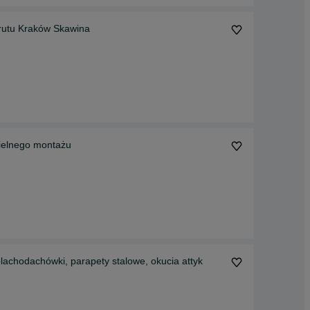
drutu Kraków Skawina
ielnego montażu
Obróbki blacharskie do płyt warstwowych, dachówki, blachodachówki, parapety stalowe, okucia attyk