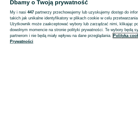
Dbamy o Twoją prywatność
Wyróżnione ogłoszenia
Oferta dla firm
My i nasi
447
partnerzy przechowujemy lub uzyskujemy dostęp do infor
takich jak unikalne identyfikatory w plikach cookie w celu przetwarzan
Blog
Użytkownik może zaakceptować wybory lub zarządzać nimi, klikając po
Regulamin
dowolnym momencie na stronie polityki prywatności. Te wybory będą 
partnerom i nie będą miały wpływu na dane przeglądania.
Polityka coo
Polityka prywatności
Prywatności
Reklama
Informacja o realizowanej strategii podatkowej
Ustawienia plików cookie
Zasady bezpieczeństwa
Mapa kategorii
Mapa miejscowości
Mapa ministron
Popularne wyszukiwania
Kariera
Pracodawcy na OLX