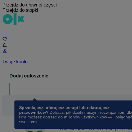
Przejdź do głównej części
Przejdź do stopki
Czat
Twoje konto
Dodaj ogłoszenie
Dla biznesu
opens in a new tab
Sprzedajesz, oferujesz usługi lub rekrutujesz
pracowników?
Zobacz, jak dzięki naszym rozwiązaniom dl
firm możesz dotrzeć do milionów użytkowników — i osiągną
swoje cele.
Na OLX od
grudnia 2015
Michał
Ostatnio online w dniu 05 sierpnia 202