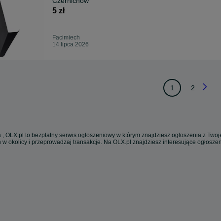
Czernichów
5 zł
Facimiech
14 lipca 2026
1
2
 , OLX.pl to bezpłatny serwis ogłoszeniowy w którym znajdziesz ogłoszenia z Twoje
 w okolicy i przeprowadzaj transakcje. Na OLX.pl znajdziesz interesujące ogłosz