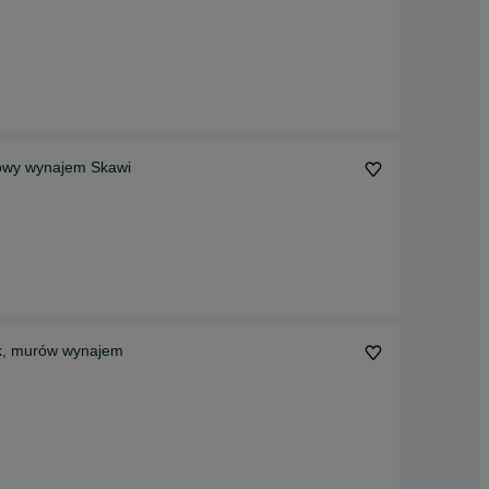
arka 100kg,200 kg, Młot udarowy wynajem Skawi
ek, murów wynajem