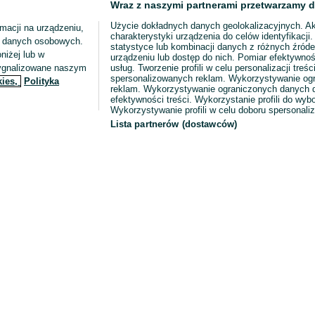
Wraz z naszymi partnerami przetwarzamy d
Użycie dokładnych danych geolokalizacyjnych. A
macji na urządzeniu,
charakterystyki urządzenia do celów identyfikacji
ia danych osobowych.
statystyce lub kombinacji danych z różnych źróde
niżej lub w
urządzeniu lub dostęp do nich. Pomiar efektywnoś
sygnalizowane naszym
usług. Tworzenie profili w celu personalizacji treści
spersonalizowanych reklam. Wykorzystywanie og
kies,
Polityka
reklam. Wykorzystywanie ograniczonych danych d
efektywności treści. Wykorzystanie profili do wy
Wykorzystywanie profili w celu doboru spersonali
Lista partnerów (dostawców)