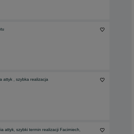
blachodachówki, gontu
arskie do dachów, dachówki, papy okucia attyk , szybka realizacja