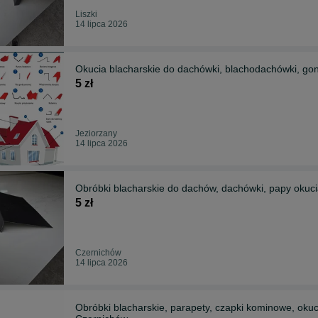
Liszki
14 lipca 2026
Okucia blacharskie do dachówki, 
5 zł
Jeziorzany
14 lipca 2026
Obróbki blach
5 zł
Czernichów
14 lipca 2026
Obróbki blacharskie, parapety, czapki kominowe, okucia attyk, szybki termin realizacji Facimiech,