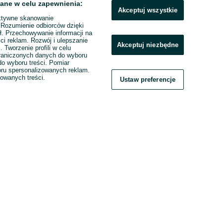
ane w celu zapewnienia:
Akceptuj wszystkie
ktywne skanowanie
. Rozumienie odbiorców dzięki
ł. Przechowywanie informacji na
ci reklam. Rozwój i ulepszanie
Akceptuj niezbędne
. Tworzenie profili w celu
raniczonych danych do wyboru
o wyboru treści. Pomiar
boru spersonalizowanych reklam.
zowanych treści.
Ustaw preferencje