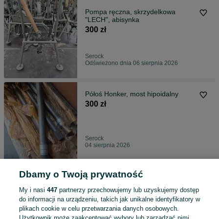
Pompa ręczna, skrzydelkowa
"LECH", abisynka
300 zł
Serock
Odświeżono dnia 06 sierpnia 2026
Półoś Honker, most hipoidalny
300 zł
Serock
04 sierpnia 2026
Dbamy o Twoją prywatność
Kontener izoterma, chlodnia
hakowa, REZERWACJA
My i nasi
447
partnerzy przechowujemy lub uzyskujemy dostęp
4 500 zł
do informacji na urządzeniu, takich jak unikalne identyfikatory w
plikach cookie w celu przetwarzania danych osobowych.
Użytkownik może zaakceptować wybory lub zarządzać nimi,