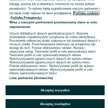
Serock
klikając poniżej lub w dowolnym momencie na stronie polityki
03 sierpnia 2026
prywatności. Te wybory będą sygnalizowane naszym partnerom i
nie będą miały wpływu na dane przeglądania.
Polityka cookies,
Polityka Prywatności
Star 266 pod zabudowę 6x6
Wraz z naszymi partnerami przetwarzamy dane w celu
34 500 zł
zapewnienia:
Użycie dokładnych danych geolokalizacyjnych. Aktywne
Serock
skanowanie charakterystyki urządzenia do celów identyfikacji.
03 sierpnia 2026
Rozumienie odbiorców dzięki statystyce lub kombinacji danych z
różnych źródeł. Przechowywanie informacji na urządzeniu lub
1983 - 7 200 km
dostęp do nich. Pomiar efektywności reklam. Rozwój i
ulepszanie usług. Tworzenie profili w celu personalizacji treści.
Tworzenie profili w celu spersonalizowanych reklam.
Wykorzystywanie ograniczonych danych do wyboru reklam.
1
2
3
...
7
Wykorzystywanie ograniczonych danych do wyboru treści.
Pomiar efektywności treści. Wykorzystanie profili do wyboru
spersonalizowanych reklam. Wykorzystywanie profili w celu
doboru spersonalizowanych treści.
Lista partnerów (dostawców)
Akceptuj wszystkie
Akceptuj niezbędne