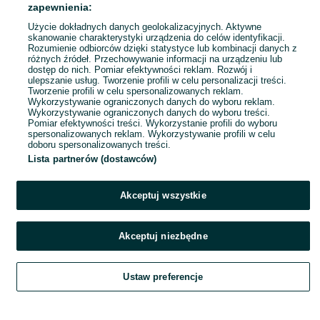
zapewnienia:
Listwy drewniane wykończeniowe,
Użycie dokładnych danych geolokalizacyjnych. Aktywne
narożne, ćwierćwałki,
skanowanie charakterystyki urządzenia do celów identyfikacji.
przypodłogowe
20,97 zł
Rozumienie odbiorców dzięki statystyce lub kombinacji danych z
różnych źródeł. Przechowywanie informacji na urządzeniu lub
dostęp do nich. Pomiar efektywności reklam. Rozwój i
ulepszanie usług. Tworzenie profili w celu personalizacji treści.
Dobre Miasto
Tworzenie profili w celu spersonalizowanych reklam.
09 lipca 2026
Wykorzystywanie ograniczonych danych do wyboru reklam.
Wykorzystywanie ograniczonych danych do wyboru treści.
Pomiar efektywności treści. Wykorzystanie profili do wyboru
spersonalizowanych reklam. Wykorzystywanie profili w celu
doboru spersonalizowanych treści.
Lista partnerów (dostawców)
Akceptuj wszystkie
Akceptuj niezbędne
Zadzwoń / SMS
Ustaw preferencje
Szukaj
Obserwujesz
Dodaj
Czat
Konto