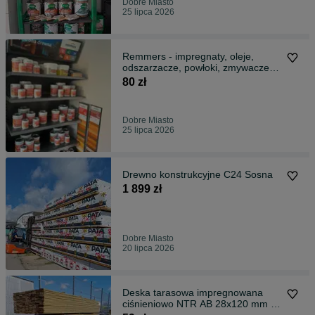
Dobre Miasto
25 lipca 2026
Remmers - impregnaty, oleje,
odszarzacze, powłoki, zmywacze
do drewna
80 zł
Dobre Miasto
25 lipca 2026
Drewno konstrukcyjne C24 Sosna
1 899 zł
Dobre Miasto
20 lipca 2026
Deska tarasowa impregnowana
ciśnieniowo NTR AB 28x120 mm dł.