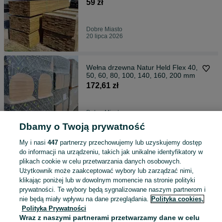
3,6 / 4,2
59 zł
Dobre Miasto
20 lipca 2026
Wełna drzewna Natur Held Flex 40,
50, 60, 80, 100, 140, 160, 200 mm
172,61 zł
Dobre Miasto
14 lipca 2026
Dbamy o Twoją prywatność
My i nasi
447
partnerzy przechowujemy lub uzyskujemy dostęp
Deska tarasowa 45x145mm
do informacji na urządzeniu, takich jak unikalne identyfikatory w
ryflowana świerk strugany
plikach cookie w celu przetwarzania danych osobowych.
129 zł
Użytkownik może zaakceptować wybory lub zarządzać nimi,
klikając poniżej lub w dowolnym momencie na stronie polityki
prywatności. Te wybory będą sygnalizowane naszym partnerom i
Dobre Miasto
nie będą miały wpływu na dane przeglądania.
Polityka cookies,
14 lipca 2026
Polityka Prywatności
Wraz z naszymi partnerami przetwarzamy dane w celu