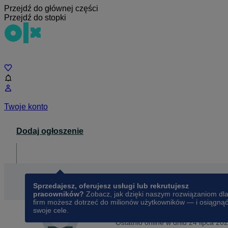
Przejdź do głównej części
Przejdź do stopki
Czat
Twoje konto
Dodaj ogłoszenie
Dla biznesu
opens in a new tab
Sprzedajesz, oferujesz usługi lub rekrutujesz
pracowników?
Zobacz, jak dzięki naszym rozwiązaniom dl
firm możesz dotrzeć do milionów użytkowników — i osiągną
swoje cele.
Na OLX od
sierpnia 2015
Stanisław
Ostatnio online w dniu 24 lipca 20