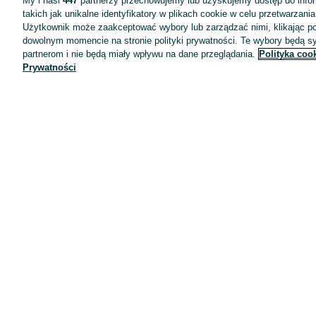
My i nasi
447
partnerzy przechowujemy lub uzyskujemy dostęp do infor
takich jak unikalne identyfikatory w plikach cookie w celu przetwarzan
Użytkownik może zaakceptować wybory lub zarządzać nimi, klikając po
dowolnym momencie na stronie polityki prywatności. Te wybory będą 
partnerom i nie będą miały wpływu na dane przeglądania.
Polityka coo
Prywatności
Aplikacje mobilne OLX.pl
Pomoc
Wyróżnione ogłoszenia
Oferta dla firm
Blog
Regulamin
Polityka prywatności
Reklama
Informacja o realizowanej strategii podatkowej