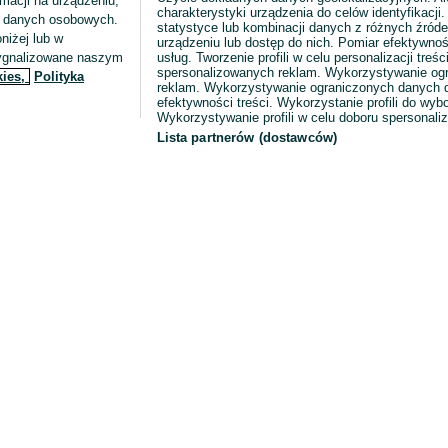
macji na urządzeniu,
charakterystyki urządzenia do celów identyfikacji
ia danych osobowych.
statystyce lub kombinacji danych z różnych źróde
niżej lub w
urządzeniu lub dostęp do nich. Pomiar efektywnoś
sygnalizowane naszym
usług. Tworzenie profili w celu personalizacji treści
spersonalizowanych reklam. Wykorzystywanie og
kies,
Polityka
reklam. Wykorzystywanie ograniczonych danych d
efektywności treści. Wykorzystanie profili do wy
Wykorzystywanie profili w celu doboru spersonali
Lista partnerów (dostawców)