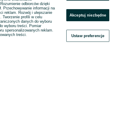
. Rozumienie odbiorców dzięki
ł. Przechowywanie informacji na
ci reklam. Rozwój i ulepszanie
Akceptuj niezbędne
. Tworzenie profili w celu
raniczonych danych do wyboru
o wyboru treści. Pomiar
boru spersonalizowanych reklam.
zowanych treści.
Ustaw preferencje