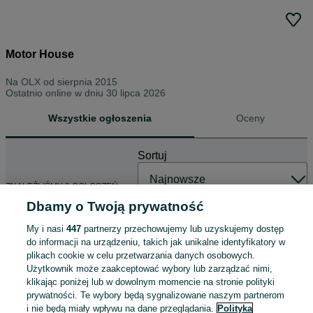
Motor House
Na OLX od
sierpnia 2015
Ostatnio online w dniu 30 lipca 2026
Wszystkie ogłoszenia
Oceny
Sortuj
ZNALEŹLIŚMY 0 OGŁOSZEŃ
Dbamy o Twoją prywatność
My i nasi
447
partnerzy przechowujemy lub uzyskujemy dostęp
do informacji na urządzeniu, takich jak unikalne identyfikatory w
plikach cookie w celu przetwarzania danych osobowych.
Użytkownik może zaakceptować wybory lub zarządzać nimi,
klikając poniżej lub w dowolnym momencie na stronie polityki
prywatności. Te wybory będą sygnalizowane naszym partnerom
i nie będą miały wpływu na dane przeglądania.
Polityka