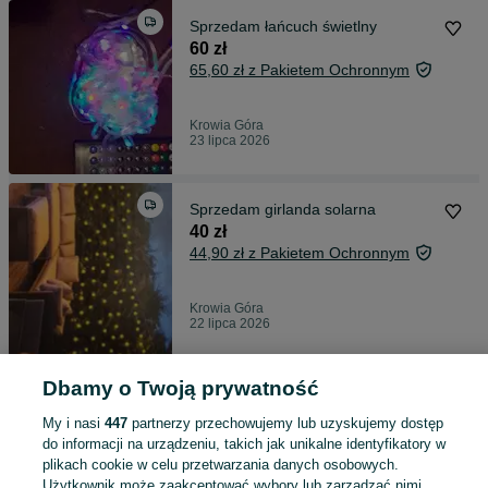
Sprzedam łańcuch świetlny
60 zł
65,60 zł z Pakietem Ochronnym
Krowia Góra
23 lipca 2026
Sprzedam girlanda solarna
40 zł
44,90 zł z Pakietem Ochronnym
Krowia Góra
22 lipca 2026
Dbamy o Twoją prywatność
Sprzedam zwierzątka
10 zł
My i nasi
447
partnerzy przechowujemy lub uzyskujemy dostęp
do informacji na urządzeniu, takich jak unikalne identyfikatory w
plikach cookie w celu przetwarzania danych osobowych.
Użytkownik może zaakceptować wybory lub zarządzać nimi,