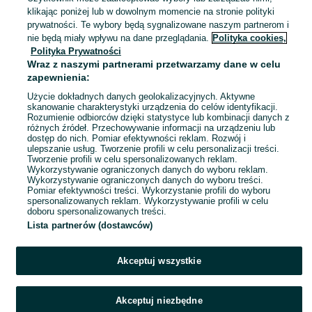
Krowia Góra
klikając poniżej lub w dowolnym momencie na stronie polityki
22 lipca 2026
prywatności. Te wybory będą sygnalizowane naszym partnerom i
nie będą miały wpływu na dane przeglądania.
Polityka cookies,
Polityka Prywatności
Zestaw balonów dekoracyjnych
Wraz z naszymi partnerami przetwarzamy dane w celu
7 zł
zapewnienia:
10,25 zł z Pakietem Ochronnym
Użycie dokładnych danych geolokalizacyjnych. Aktywne
skanowanie charakterystyki urządzenia do celów identyfikacji.
Rozumienie odbiorców dzięki statystyce lub kombinacji danych z
Krowia Góra
różnych źródeł. Przechowywanie informacji na urządzeniu lub
22 lipca 2026
dostęp do nich. Pomiar efektywności reklam. Rozwój i
ulepszanie usług. Tworzenie profili w celu personalizacji treści.
Tworzenie profili w celu spersonalizowanych reklam.
Wykorzystywanie ograniczonych danych do wyboru reklam.
1
2
Wykorzystywanie ograniczonych danych do wyboru treści.
Pomiar efektywności treści. Wykorzystanie profili do wyboru
spersonalizowanych reklam. Wykorzystywanie profili w celu
doboru spersonalizowanych treści.
Lista partnerów (dostawców)
Akceptuj wszystkie
Akceptuj niezbędne