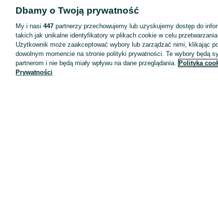
Dbamy o Twoją prywatność
Aplikacje mobilne OLX.pl
My i nasi
447
partnerzy przechowujemy lub uzyskujemy dostęp do infor
takich jak unikalne identyfikatory w plikach cookie w celu przetwarzan
Pomoc
Użytkownik może zaakceptować wybory lub zarządzać nimi, klikając po
Wyróżnione ogłoszenia
dowolnym momencie na stronie polityki prywatności. Te wybory będą 
partnerom i nie będą miały wpływu na dane przeglądania.
Polityka coo
Oferta dla firm
Prywatności
Blog
Regulamin
Polityka prywatności
Reklama
Informacja o realizowanej strategii podatkowej
Ustawienia plików cookie
Zasady bezpieczeństwa
Mapa kategorii
Mapa miejscowości
Mapa ministron