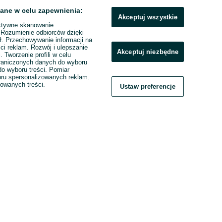
ane w celu zapewnienia:
Akceptuj wszystkie
ktywne skanowanie
. Rozumienie odbiorców dzięki
ł. Przechowywanie informacji na
ci reklam. Rozwój i ulepszanie
Akceptuj niezbędne
. Tworzenie profili w celu
raniczonych danych do wyboru
o wyboru treści. Pomiar
boru spersonalizowanych reklam.
zowanych treści.
Ustaw preferencje