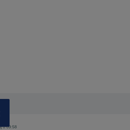
a
ć
24
aj o 09:58