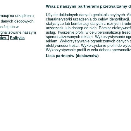
Wraz z naszymi partnerami przetwarzamy d
Użycie dokładnych danych geolokalizacyjnych. A
macji na urządzeniu,
charakterystyki urządzenia do celów identyfikacji
ia danych osobowych.
statystyce lub kombinacji danych z różnych źróde
niżej lub w
urządzeniu lub dostęp do nich. Pomiar efektywnoś
sygnalizowane naszym
usług. Tworzenie profili w celu personalizacji treści
spersonalizowanych reklam. Wykorzystywanie og
kies,
Polityka
reklam. Wykorzystywanie ograniczonych danych d
efektywności treści. Wykorzystanie profili do wy
Wykorzystywanie profili w celu doboru spersonali
Lista partnerów (dostawców)