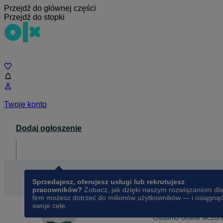
Przejdź do głównej części
Przejdź do stopki
Czat
Twoje konto
Dodaj ogłoszenie
Dla biznesu
opens in a new tab
Sprzedajesz, oferujesz usługi lub rekrutujesz
pracowników?
Zobacz, jak dzięki naszym rozwiązaniom dl
firm możesz dotrzeć do milionów użytkowników — i osiągną
swoje cele.
Na OLX od
marca 20
Mobiway.pl OUTLET
Ostatnio online wczor