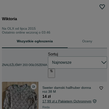
Wiktoria
Na OLX od
lipca 2015
Ostatnio online wczoraj o 03:46
Wszystkie ogłoszenia
Oceny
Sortuj
ZNALEŹLIŚMY 203 OGŁOSZENIA
Sweter damski hallhuber donna
roz.38 M
14 zł
17,99 zł z Pakietem Ochronnym
Reda