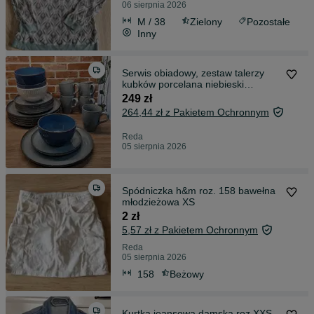
06 sierpnia 2026
M / 38
Zielony
Pozostałe
Inny
Serwis obiadowy, zestaw talerzy
kubków porcelana niebieski
Ambition
249 zł
264,44 zł z Pakietem Ochronnym
Reda
05 sierpnia 2026
Spódniczka h&m roz. 158 bawełna
młodzieżowa XS
2 zł
5,57 zł z Pakietem Ochronnym
Reda
05 sierpnia 2026
158
Beżowy
Kurtka jeansowa damska roz.XXS