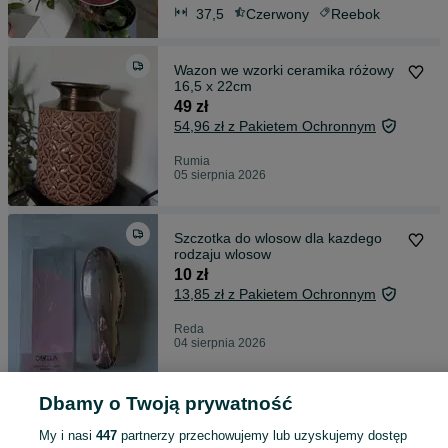
37,5
Czerwony
Reebok
Wazon we wzorki ceramika różowy
16,5 x 22cm
49 zł
54,96 zł z Pakietem Ochronnym
Rumia
05 sierpnia 2026
Szczotka do wlosow dla kazdego
rodzaju wlosow
10 zł
13,85 zł z Pakietem Ochronnym
Reda
04 sierpnia 2026
Dbamy o Twoją prywatność
Zestaw do wlosow grzebien wsuwki
8 zł
My i nasi
447
partnerzy przechowujemy lub uzyskujemy dostęp
11,78 zł z Pakietem Ochronnym