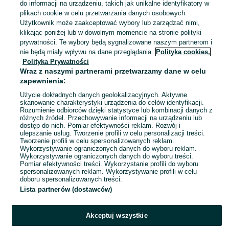
do informacji na urządzeniu, takich jak unikalne identyfikatory w
plikach cookie w celu przetwarzania danych osobowych.
Użytkownik może zaakceptować wybory lub zarządzać nimi,
Warszawa, Bielany
klikając poniżej lub w dowolnym momencie na stronie polityki
04 sierpnia 2026
prywatności. Te wybory będą sygnalizowane naszym partnerom i
nie będą miały wpływu na dane przeglądania.
Polityka cookies,
Polityka Prywatności
Zestaw do paznokci kosmetyczny
Wraz z naszymi partnerami przetwarzamy dane w celu
pilniczek, obcinacz do paznokci
zapewnienia:
10 zł
13,85 zł z Pakietem Ochronnym
Użycie dokładnych danych geolokalizacyjnych. Aktywne
skanowanie charakterystyki urządzenia do celów identyfikacji.
Rozumienie odbiorców dzięki statystyce lub kombinacji danych z
Reda
różnych źródeł. Przechowywanie informacji na urządzeniu lub
04 sierpnia 2026
dostęp do nich. Pomiar efektywności reklam. Rozwój i
ulepszanie usług. Tworzenie profili w celu personalizacji treści.
Tworzenie profili w celu spersonalizowanych reklam.
Wykorzystywanie ograniczonych danych do wyboru reklam.
1
2
3
...
21
Wykorzystywanie ograniczonych danych do wyboru treści.
Pomiar efektywności treści. Wykorzystanie profili do wyboru
spersonalizowanych reklam. Wykorzystywanie profili w celu
doboru spersonalizowanych treści.
Lista partnerów (dostawców)
Akceptuj wszystkie