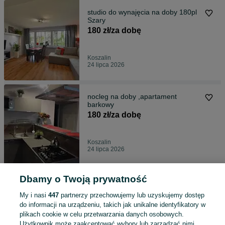
studio do wynajęcia na doby 180pl
Szary
180 zł/za dobę
Koszalin
24 lipca 2026
nocleg na doby ,apartament
barkowy
180 zł/za dobę
Koszalin
24 lipca 2026
Dbamy o Twoją prywatność
pokój ,nocleg na doby 85pl
85 zł/za dobę
My i nasi
447
partnerzy przechowujemy lub uzyskujemy dostęp
do informacji na urządzeniu, takich jak unikalne identyfikatory w
plikach cookie w celu przetwarzania danych osobowych.
Użytkownik może zaakceptować wybory lub zarządzać nimi,