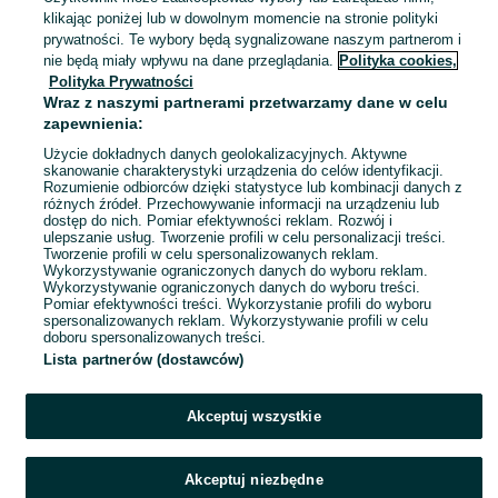
Koszalin
klikając poniżej lub w dowolnym momencie na stronie polityki
24 lipca 2026
prywatności. Te wybory będą sygnalizowane naszym partnerom i
nie będą miały wpływu na dane przeglądania.
Polityka cookies,
Polityka Prywatności
mini apartament na doby 120pl
Wraz z naszymi partnerami przetwarzamy dane w celu
120 zł/za dobę
zapewnienia:
Użycie dokładnych danych geolokalizacyjnych. Aktywne
skanowanie charakterystyki urządzenia do celów identyfikacji.
Rozumienie odbiorców dzięki statystyce lub kombinacji danych z
Koszalin
różnych źródeł. Przechowywanie informacji na urządzeniu lub
15 lipca 2026
dostęp do nich. Pomiar efektywności reklam. Rozwój i
ulepszanie usług. Tworzenie profili w celu personalizacji treści.
Tworzenie profili w celu spersonalizowanych reklam.
Wykorzystywanie ograniczonych danych do wyboru reklam.
1
2
Wykorzystywanie ograniczonych danych do wyboru treści.
Pomiar efektywności treści. Wykorzystanie profili do wyboru
spersonalizowanych reklam. Wykorzystywanie profili w celu
doboru spersonalizowanych treści.
Lista partnerów (dostawców)
Akceptuj wszystkie
Akceptuj niezbędne