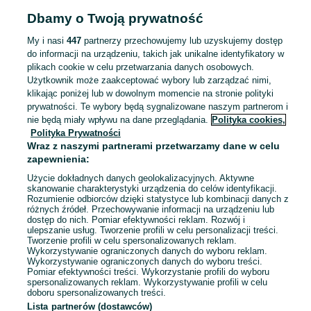
Wola Komborska
Dzisiaj o 12:02
Dbamy o Twoją prywatność
My i nasi
447
partnerzy przechowujemy lub uzyskujemy dostęp
do informacji na urządzeniu, takich jak unikalne identyfikatory w
puzzle na siłownię dzień dobry
plikach cookie w celu przetwarzania danych osobowych.
45 zł
Użytkownik może zaakceptować wybory lub zarządzać nimi,
50,80 zł z Pakietem Ochronnym
klikając poniżej lub w dowolnym momencie na stronie polityki
prywatności. Te wybory będą sygnalizowane naszym partnerom i
Wola Komborska
nie będą miały wpływu na dane przeglądania.
Polityka cookies,
Dzisiaj o 08:09
Polityka Prywatności
Wraz z naszymi partnerami przetwarzamy dane w celu
zapewnienia:
dzień dobry mam do sprzedania
Użycie dokładnych danych geolokalizacyjnych. Aktywne
mało używan butye buty
skanowanie charakterystyki urządzenia do celów identyfikacji.
260 zł
Rozumienie odbiorców dzięki statystyce lub kombinacji danych z
różnych źródeł. Przechowywanie informacji na urządzeniu lub
272,60 zł z Pakietem Ochronnym
dostęp do nich. Pomiar efektywności reklam. Rozwój i
Wola Komborska
ulepszanie usług. Tworzenie profili w celu personalizacji treści.
16 lipca 2026
Tworzenie profili w celu spersonalizowanych reklam.
Wykorzystywanie ograniczonych danych do wyboru reklam.
42,5
Biały
Reebok
Inny
Wykorzystywanie ograniczonych danych do wyboru treści.
Pomiar efektywności treści. Wykorzystanie profili do wyboru
spersonalizowanych reklam. Wykorzystywanie profili w celu
doboru spersonalizowanych treści.
Lista partnerów (dostawców)