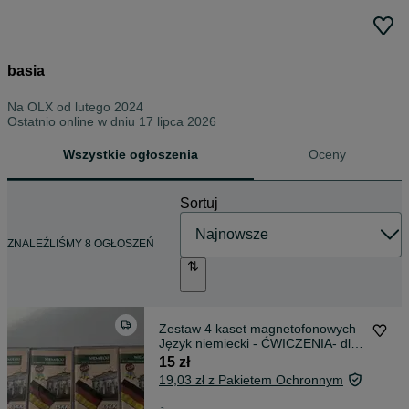
basia
Na OLX od
lutego 2024
Ostatnio online w dniu 17 lipca 2026
Wszystkie ogłoszenia
Oceny
Sortuj
ZNALEŹLIŚMY 8 OGŁOSZEŃ
Zestaw 4 kaset magnetofonowych
Język niemiecki - ĆWICZENIA- dla
średnio zawansowanych plus
15 zł
19,03 zł z Pakietem Ochronnym