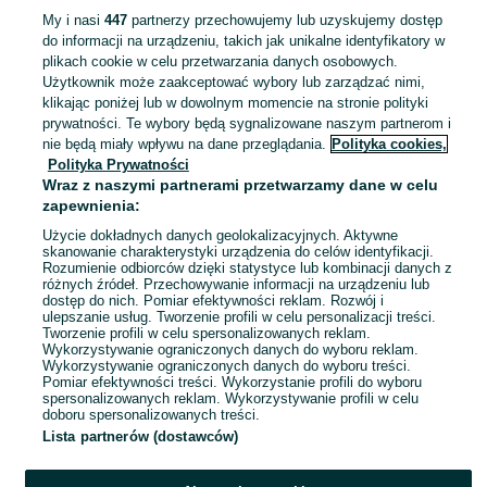
My i nasi
447
partnerzy przechowujemy lub uzyskujemy dostęp
Włoczka bawełniana kordonek 50g
do informacji na urządzeniu, takich jak unikalne identyfikatory w
4,90 zł
plikach cookie w celu przetwarzania danych osobowych.
9,10 zł z Pakietem Ochronnym
Użytkownik może zaakceptować wybory lub zarządzać nimi,
klikając poniżej lub w dowolnym momencie na stronie polityki
prywatności. Te wybory będą sygnalizowane naszym partnerom i
Jaworzno
11 lipca 2026
nie będą miały wpływu na dane przeglądania.
Polityka cookies,
Polityka Prywatności
Wraz z naszymi partnerami przetwarzamy dane w celu
zapewnienia:
Buty damskie na koturnie
69,50 zł
Użycie dokładnych danych geolokalizacyjnych. Aktywne
skanowanie charakterystyki urządzenia do celów identyfikacji.
75,43 zł z Pakietem Ochronnym
Rozumienie odbiorców dzięki statystyce lub kombinacji danych z
Jaworzno
różnych źródeł. Przechowywanie informacji na urządzeniu lub
09 lipca 2026
dostęp do nich. Pomiar efektywności reklam. Rozwój i
ulepszanie usług. Tworzenie profili w celu personalizacji treści.
37
Niebieski
Pozostałe
Tworzenie profili w celu spersonalizowanych reklam.
Len
Wykorzystywanie ograniczonych danych do wyboru reklam.
Wykorzystywanie ograniczonych danych do wyboru treści.
Pomiar efektywności treści. Wykorzystanie profili do wyboru
spersonalizowanych reklam. Wykorzystywanie profili w celu
doboru spersonalizowanych treści.
Lista partnerów (dostawców)