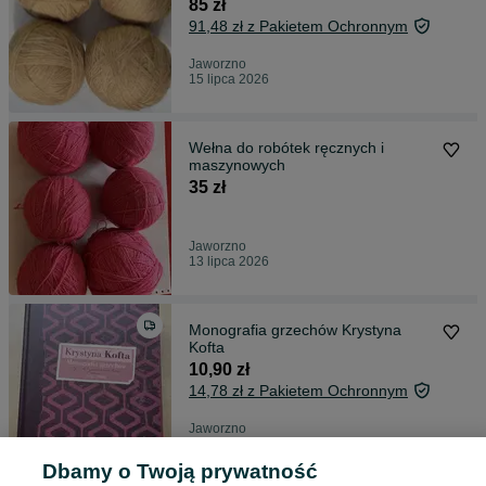
85 zł
91,48 zł z Pakietem Ochronnym
Jaworzno
15 lipca 2026
Wełna do robótek ręcznych i
maszynowych
35 zł
Jaworzno
13 lipca 2026
Monografia grzechów Krystyna
Kofta
10,90 zł
14,78 zł z Pakietem Ochronnym
Jaworzno
12 lipca 2026
Dbamy o Twoją prywatność