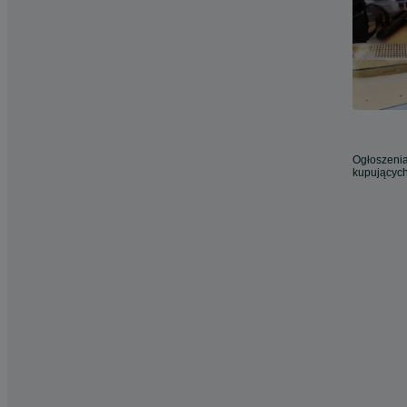
Ogłoszenia
kupujących