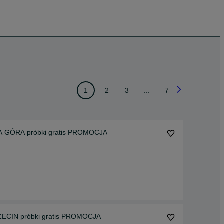
1
2
3
...
7
Deska kompozytowa WZÓR DREWNA 25mmZIELONA GÓRA próbki gratis PROMOCJA
CIN próbki gratis PROMOCJA