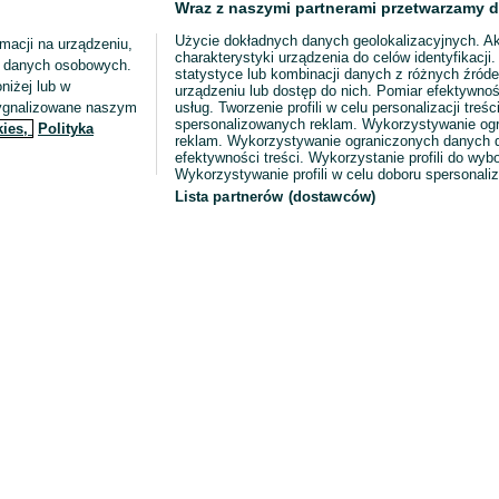
Wraz z naszymi partnerami przetwarzamy d
Użycie dokładnych danych geolokalizacyjnych. A
macji na urządzeniu,
charakterystyki urządzenia do celów identyfikacji
ia danych osobowych.
statystyce lub kombinacji danych z różnych źróde
niżej lub w
urządzeniu lub dostęp do nich. Pomiar efektywnoś
sygnalizowane naszym
usług. Tworzenie profili w celu personalizacji treści
spersonalizowanych reklam. Wykorzystywanie og
kies,
Polityka
reklam. Wykorzystywanie ograniczonych danych d
efektywności treści. Wykorzystanie profili do wy
Wykorzystywanie profili w celu doboru spersonali
Lista partnerów (dostawców)