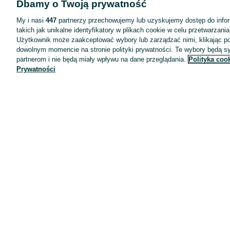
Dbamy o Twoją prywatność
Wyróżnione ogłoszenia
Oferta dla firm
My i nasi
447
partnerzy przechowujemy lub uzyskujemy dostęp do infor
takich jak unikalne identyfikatory w plikach cookie w celu przetwarzan
Blog
Użytkownik może zaakceptować wybory lub zarządzać nimi, klikając po
Regulamin
dowolnym momencie na stronie polityki prywatności. Te wybory będą 
partnerom i nie będą miały wpływu na dane przeglądania.
Polityka coo
Polityka prywatności
Prywatności
Reklama
Informacja o realizowanej strategii podatkowej
Ustawienia plików cookie
Zasady bezpieczeństwa
Mapa kategorii
Mapa miejscowości
Mapa ministron
Popularne wyszukiwania
Kariera
Pracodawcy na OLX