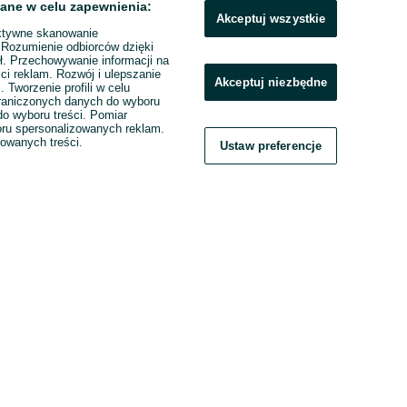
ane w celu zapewnienia:
Akceptuj wszystkie
ktywne skanowanie
. Rozumienie odbiorców dzięki
ł. Przechowywanie informacji na
ci reklam. Rozwój i ulepszanie
Akceptuj niezbędne
. Tworzenie profili w celu
raniczonych danych do wyboru
o wyboru treści. Pomiar
boru spersonalizowanych reklam.
zowanych treści.
Ustaw preferencje