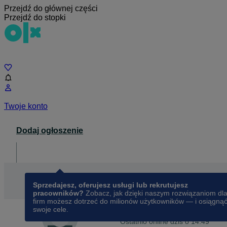
Przejdź do głównej części
Przejdź do stopki
Czat
Twoje konto
Dodaj ogłoszenie
Dla biznesu
opens in a new tab
Sprzedajesz, oferujesz usługi lub rekrutujesz
pracowników?
Zobacz, jak dzięki naszym rozwiązaniom dl
firm możesz dotrzeć do milionów użytkowników — i osiągną
swoje cele.
Na OLX od
maja 2016
Deckingart
Ostatnio online dziś o 14:49