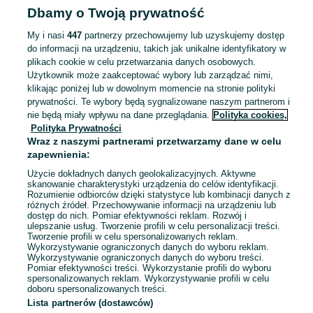
25 lipca 2026
Dbamy o Twoją prywatność
116
Beżowy
My i nasi
447
partnerzy przechowujemy lub uzyskujemy dostęp
do informacji na urządzeniu, takich jak unikalne identyfikatory w
Kurtka narciarska 140 cm
plikach cookie w celu przetwarzania danych osobowych.
dziewczynka
Użytkownik może zaakceptować wybory lub zarządzać nimi,
30 zł
klikając poniżej lub w dowolnym momencie na stronie polityki
35,20 zł z Pakietem Ochronnym
prywatności. Te wybory będą sygnalizowane naszym partnerom i
nie będą miały wpływu na dane przeglądania.
Polityka cookies,
Gliwice, Obrońców Pokoju
Polityka Prywatności
18 lipca 2026
Wraz z naszymi partnerami przetwarzamy dane w celu
zapewnienia:
Buty do wody Decathlon 34-35,
Użycie dokładnych danych geolokalizacyjnych. Aktywne
skanowanie charakterystyki urządzenia do celów identyfikacji.
21.5-22.5
Rozumienie odbiorców dzięki statystyce lub kombinacji danych z
15 zł
różnych źródeł. Przechowywanie informacji na urządzeniu lub
dostęp do nich. Pomiar efektywności reklam. Rozwój i
ulepszanie usług. Tworzenie profili w celu personalizacji treści.
Tworzenie profili w celu spersonalizowanych reklam.
Gliwice, Bojków
Wykorzystywanie ograniczonych danych do wyboru reklam.
12 lipca 2026
Wykorzystywanie ograniczonych danych do wyboru treści.
Pomiar efektywności treści. Wykorzystanie profili do wyboru
spersonalizowanych reklam. Wykorzystywanie profili w celu
doboru spersonalizowanych treści.
Lista partnerów (dostawców)