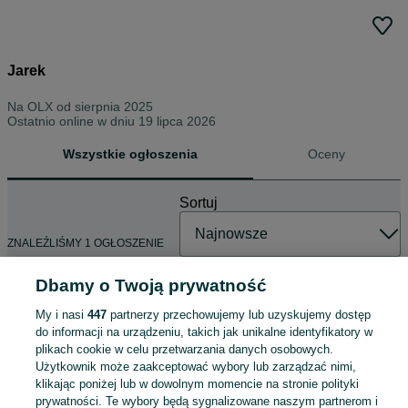
Jarek
Na OLX od
sierpnia 2025
Ostatnio online w dniu 19 lipca 2026
Wszystkie ogłoszenia
Oceny
Sortuj
ZNALEŹLIŚMY 1 OGŁOSZENIE
Dbamy o Twoją prywatność
My i nasi
447
partnerzy przechowujemy lub uzyskujemy dostęp
Ostrzenie pił tarczowych, frezów
do informacji na urządzeniu, takich jak unikalne identyfikatory w
HM
plikach cookie w celu przetwarzania danych osobowych.
0,32 zł
Użytkownik może zaakceptować wybory lub zarządzać nimi,
klikając poniżej lub w dowolnym momencie na stronie polityki
prywatności. Te wybory będą sygnalizowane naszym partnerom i