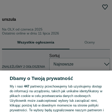
urszula
Na OLX od
czerwca 2025
Ostatnio online w dniu 11 lipca 2026
Wszystkie ogłoszenia
Oceny
Sortuj
ZNALEŹLIŚMY 2 OGŁOSZENIA
Dbamy o Twoją prywatność
My i nasi
447
partnerzy przechowujemy lub uzyskujemy dostęp
Oddam ciuszki chlopiece
do informacji na urządzeniu, takich jak unikalne identyfikatory w
Za darmo
plikach cookie w celu przetwarzania danych osobowych.
Użytkownik może zaakceptować wybory lub zarządzać nimi,
klikając poniżej lub w dowolnym momencie na stronie polityki
Nysa
prywatności. Te wybory będą sygnalizowane naszym partnerom i