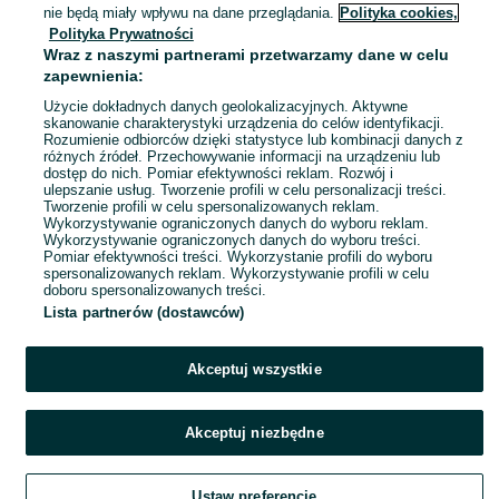
23 lipca 2026
nie będą miały wpływu na dane przeglądania.
Polityka cookies,
92
Wielokolorowy
Polityka Prywatności
Wraz z naszymi partnerami przetwarzamy dane w celu
zapewnienia:
Oddam ładnego kotka
Użycie dokładnych danych geolokalizacyjnych. Aktywne
Za darmo
skanowanie charakterystyki urządzenia do celów identyfikacji.
Rozumienie odbiorców dzięki statystyce lub kombinacji danych z
różnych źródeł. Przechowywanie informacji na urządzeniu lub
dostęp do nich. Pomiar efektywności reklam. Rozwój i
ulepszanie usług. Tworzenie profili w celu personalizacji treści.
Jaszów
Tworzenie profili w celu spersonalizowanych reklam.
11 lipca 2026
Wykorzystywanie ograniczonych danych do wyboru reklam.
Wykorzystywanie ograniczonych danych do wyboru treści.
Pomiar efektywności treści. Wykorzystanie profili do wyboru
spersonalizowanych reklam. Wykorzystywanie profili w celu
doboru spersonalizowanych treści.
Lista partnerów (dostawców)
Akceptuj wszystkie
Akceptuj niezbędne
Ustaw preferencje