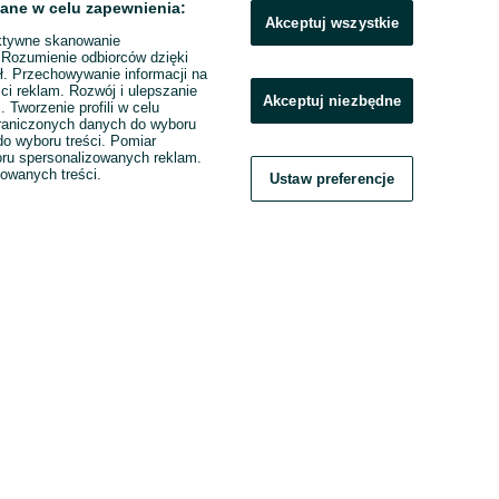
ane w celu zapewnienia:
Akceptuj wszystkie
ktywne skanowanie
. Rozumienie odbiorców dzięki
ł. Przechowywanie informacji na
ci reklam. Rozwój i ulepszanie
Akceptuj niezbędne
. Tworzenie profili w celu
raniczonych danych do wyboru
o wyboru treści. Pomiar
boru spersonalizowanych reklam.
zowanych treści.
Ustaw preferencje