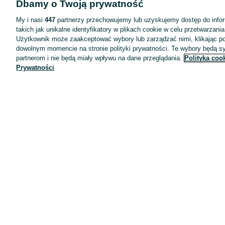
Dbamy o Twoją prywatność
Wyróżnione ogłoszenia
Oferta dla firm
My i nasi
447
partnerzy przechowujemy lub uzyskujemy dostęp do infor
takich jak unikalne identyfikatory w plikach cookie w celu przetwarzan
Blog
Użytkownik może zaakceptować wybory lub zarządzać nimi, klikając po
Regulamin
dowolnym momencie na stronie polityki prywatności. Te wybory będą 
partnerom i nie będą miały wpływu na dane przeglądania.
Polityka coo
Polityka prywatności
Prywatności
Reklama
Informacja o realizowanej strategii podatkowej
Ustawienia plików cookie
Zasady bezpieczeństwa
Mapa kategorii
Mapa miejscowości
Mapa ministron
Popularne wyszukiwania
Kariera
Pracodawcy na OLX