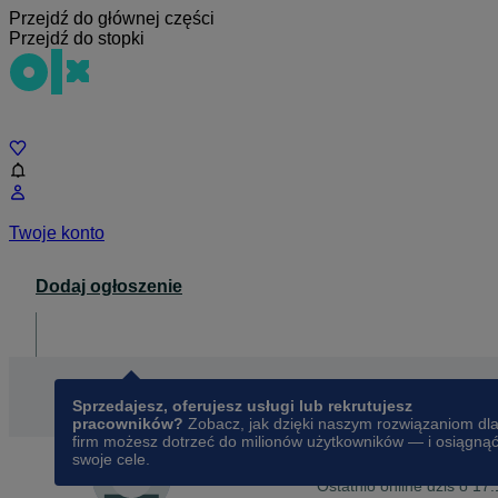
Przejdź do głównej części
Przejdź do stopki
Czat
Twoje konto
Dodaj ogłoszenie
Dla biznesu
opens in a new tab
Sprzedajesz, oferujesz usługi lub rekrutujesz
pracowników?
Zobacz, jak dzięki naszym rozwiązaniom dl
firm możesz dotrzeć do milionów użytkowników — i osiągną
swoje cele.
Na OLX od
kwietnia 2025
Kamil Sosnowski
Ostatnio online dziś o 17