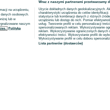
Wraz z naszymi partnerami przetwarzamy d
Użycie dokładnych danych geolokalizacyjnych. A
macji na urządzeniu,
charakterystyki urządzenia do celów identyfikacji
ia danych osobowych.
statystyce lub kombinacji danych z różnych źróde
niżej lub w
urządzeniu lub dostęp do nich. Pomiar efektywnoś
sygnalizowane naszym
usług. Tworzenie profili w celu personalizacji treści
spersonalizowanych reklam. Wykorzystywanie og
kies,
Polityka
reklam. Wykorzystywanie ograniczonych danych d
efektywności treści. Wykorzystanie profili do wy
Wykorzystywanie profili w celu doboru spersonali
Lista partnerów (dostawców)