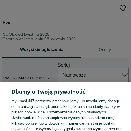
Ewa
Na OLX od
kwietnia 2025
Ostatnio online w dniu 08 kwietnia 2026
Wszystkie ogłoszenia
Oceny
Sortuj
ZNALEŹLIŚMY 2 OGŁOSZENIA
Dbamy o Twoją prywatność
My i nasi
447
partnerzy przechowujemy lub uzyskujemy dostęp
Buty H&M welurowe
do informacji na urządzeniu, takich jak unikalne identyfikatory w
100 zł
plikach cookie w celu przetwarzania danych osobowych.
107 zł z Pakietem Ochronnym
Użytkownik może zaakceptować wybory lub zarządzać nimi,
klikając poniżej lub w dowolnym momencie na stronie polityki
Siedlce
13 lipca 2026
prywatności. Te wybory będą sygnalizowane naszym partnerom i