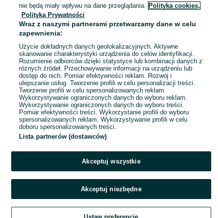
nie będą miały wpływu na dane przeglądania.
Polityka cookies,
38
Fioletowy
H&M
Polityka Prywatności
Welur
Wraz z naszymi partnerami przetwarzamy dane w celu
zapewnienia:
Buty - szpilki firmy Kazar czarne
Użycie dokładnych danych geolokalizacyjnych. Aktywne
lakierki
skanowanie charakterystyki urządzenia do celów identyfikacji.
150 zł
Rozumienie odbiorców dzięki statystyce lub kombinacji danych z
różnych źródeł. Przechowywanie informacji na urządzeniu lub
158,75 zł z Pakietem Ochronnym
dostęp do nich. Pomiar efektywności reklam. Rozwój i
Siedlce
ulepszanie usług. Tworzenie profili w celu personalizacji treści.
13 lipca 2026
Tworzenie profili w celu spersonalizowanych reklam.
Wykorzystywanie ograniczonych danych do wyboru reklam.
38
Czarny
Kazar
Wykorzystywanie ograniczonych danych do wyboru treści.
Skóra naturalna
Pomiar efektywności treści. Wykorzystanie profili do wyboru
spersonalizowanych reklam. Wykorzystywanie profili w celu
doboru spersonalizowanych treści.
Lista partnerów (dostawców)
Akceptuj wszystkie
Akceptuj niezbędne
Ustaw preferencje