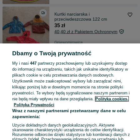
Kurtki narciarska i
przeciwdeszczowa 122 cm
35 zł
40,40 zł z Pakietem Ochronnym
Gniewomirowice
02 sierpnia 2026
Dbamy o Twoją prywatność
My i nasi
447
partnerzy przechowujemy lub uzyskujemy dostęp
Plecak cool pack
do informacji na urządzeniu, takich jak unikalne identyfikatory w
35 zł
plikach cookie w celu przetwarzania danych osobowych.
39,73 zł z Pakietem Ochronnym
Użytkownik może zaakceptować wybory lub zarządzać nimi,
klikając poniżej lub w dowolnym momencie na stronie polityki
prywatności. Te wybory będą sygnalizowane naszym partnerom i
Gniewomirowice
nie będą miały wpływu na dane przeglądania.
Polityka cookies,
02 sierpnia 2026
Polityka Prywatności
Wraz z naszymi partnerami przetwarzamy dane w celu
zapewnienia:
Plecak młodzieżowy szkolny St.
Right
Użycie dokładnych danych geolokalizacyjnych. Aktywne
skanowanie charakterystyki urządzenia do celów identyfikacji.
70 zł
Rozumienie odbiorców dzięki statystyce lub kombinacji danych z
75,95 zł z Pakietem Ochronnym
różnych źródeł. Przechowywanie informacji na urządzeniu lub