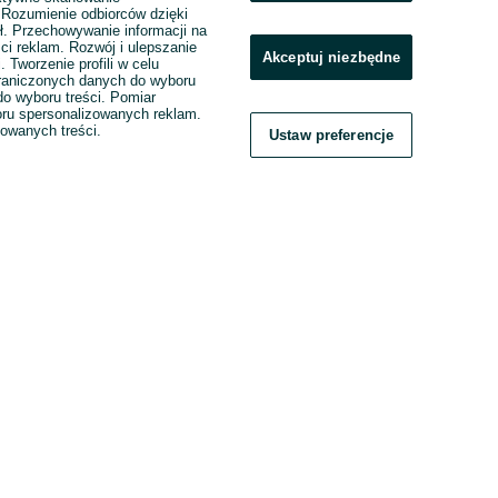
. Rozumienie odbiorców dzięki
ł. Przechowywanie informacji na
ci reklam. Rozwój i ulepszanie
Akceptuj niezbędne
. Tworzenie profili w celu
raniczonych danych do wyboru
o wyboru treści. Pomiar
boru spersonalizowanych reklam.
zowanych treści.
Ustaw preferencje