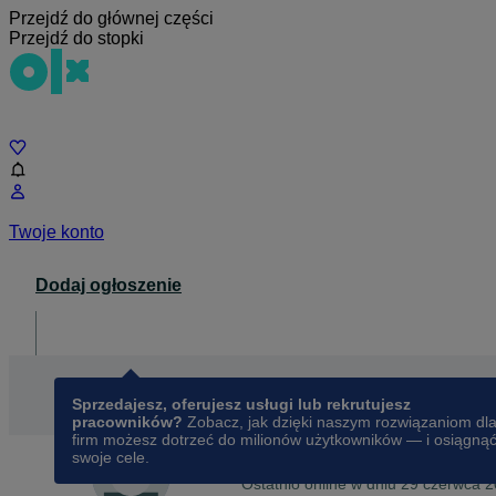
Przejdź do głównej części
Przejdź do stopki
Czat
Twoje konto
Dodaj ogłoszenie
Dla biznesu
opens in a new tab
Sprzedajesz, oferujesz usługi lub rekrutujesz
pracowników?
Zobacz, jak dzięki naszym rozwiązaniom dl
firm możesz dotrzeć do milionów użytkowników — i osiągną
swoje cele.
Na OLX od
lutego 2025
alutek91
Ostatnio online w dniu 29 czerwca 