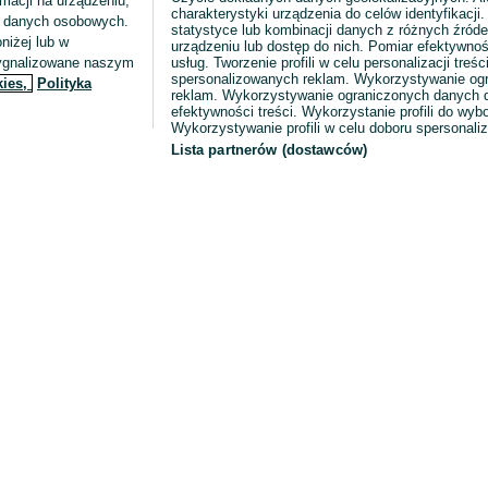
macji na urządzeniu,
charakterystyki urządzenia do celów identyfikacji
ia danych osobowych.
statystyce lub kombinacji danych z różnych źróde
niżej lub w
urządzeniu lub dostęp do nich. Pomiar efektywnoś
sygnalizowane naszym
usług. Tworzenie profili w celu personalizacji treści
spersonalizowanych reklam. Wykorzystywanie og
kies,
Polityka
reklam. Wykorzystywanie ograniczonych danych d
efektywności treści. Wykorzystanie profili do wy
Wykorzystywanie profili w celu doboru spersonali
Lista partnerów (dostawców)