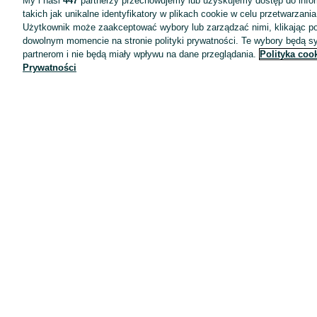
My i nasi
447
partnerzy przechowujemy lub uzyskujemy dostęp do infor
takich jak unikalne identyfikatory w plikach cookie w celu przetwarzan
Użytkownik może zaakceptować wybory lub zarządzać nimi, klikając po
dowolnym momencie na stronie polityki prywatności. Te wybory będą 
partnerom i nie będą miały wpływu na dane przeglądania.
Polityka coo
Prywatności
Aplikacje mobilne OLX.pl
Pomoc
Wyróżnione ogłoszenia
Oferta dla firm
Blog
Regulamin
Polityka prywatności
Reklama
Informacja o realizowanej strategii podatkowej