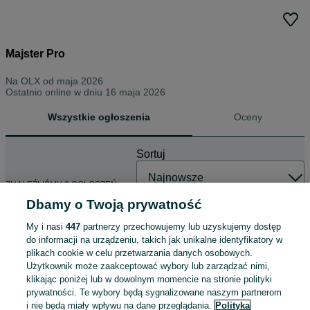
Majster Pro
Na OLX od
maja 2026
Ostatnio online w dniu 16 maja 2026
Wszystkie ogłoszenia
Oceny
Sortuj
ZNALEŹLIŚMY 0 OGŁOSZEŃ
Dbamy o Twoją prywatność
My i nasi
447
partnerzy przechowujemy lub uzyskujemy dostęp
do informacji na urządzeniu, takich jak unikalne identyfikatory w
plikach cookie w celu przetwarzania danych osobowych.
Użytkownik może zaakceptować wybory lub zarządzać nimi,
klikając poniżej lub w dowolnym momencie na stronie polityki
prywatności. Te wybory będą sygnalizowane naszym partnerom
i nie będą miały wpływu na dane przeglądania.
Polityka