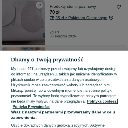
Produkty stomi, pas nowy
70 zł
75,95 zł z Pakietem Ochronnym
Zgierz
03 sierpnia 2026
Ogrodniczki męskie robocze
Dbamy o Twoją prywatność
70 zł
76,80 zł z Pakietem Ochronnym
My i nasi
447
partnerzy przechowujemy lub uzyskujemy dostęp
do informacji na urządzeniu, takich jak unikalne identyfikatory w
Zgierz
01 sierpnia 2026
plikach cookie w celu przetwarzania danych osobowych.
Użytkownik może zaakceptować wybory lub zarządzać nimi,
XXL / 56
klikając poniżej lub w dowolnym momencie na stronie polityki
prywatności. Te wybory będą sygnalizowane naszym partnerom i
nie będą miały wpływu na dane przeglądania.
Polityka cookies,
Sprzedam wędkę używaną
Polityka Prywatności
50 zł
Wraz z naszymi partnerami przetwarzamy dane w celu
56 zł z Pakietem Ochronnym
zapewnienia:
Użycie dokładnych danych geolokalizacyjnych. Aktywne