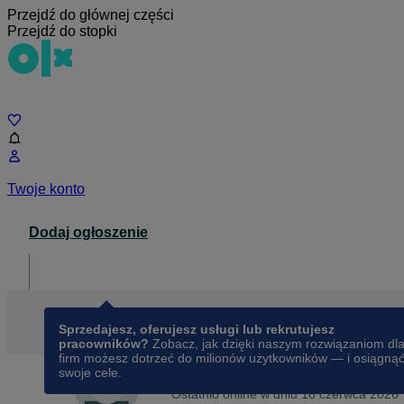
Przejdź do głównej części
Przejdź do stopki
Czat
Twoje konto
Dodaj ogłoszenie
Dla biznesu
opens in a new tab
Sprzedajesz, oferujesz usługi lub rekrutujesz
pracowników?
Zobacz, jak dzięki naszym rozwiązaniom dl
firm możesz dotrzeć do milionów użytkowników — i osiągną
swoje cele.
Na OLX od
kwietnia 2026
Arka
Ostatnio online w dniu 18 czerwca 2026