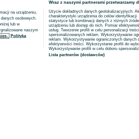
Wraz z naszymi partnerami przetwarzamy d
Użycie dokładnych danych geolokalizacyjnych. A
macji na urządzeniu,
charakterystyki urządzenia do celów identyfikacji
ia danych osobowych.
statystyce lub kombinacji danych z różnych źróde
niżej lub w
urządzeniu lub dostęp do nich. Pomiar efektywnoś
sygnalizowane naszym
usług. Tworzenie profili w celu personalizacji treści
spersonalizowanych reklam. Wykorzystywanie og
kies,
Polityka
reklam. Wykorzystywanie ograniczonych danych d
efektywności treści. Wykorzystanie profili do wy
Wykorzystywanie profili w celu doboru spersonali
Lista partnerów (dostawców)