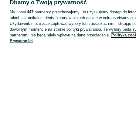
Dbamy o Twoją prywatność
Wyróżnione ogłoszenia
Oferta dla firm
My i nasi
447
partnerzy przechowujemy lub uzyskujemy dostęp do infor
takich jak unikalne identyfikatory w plikach cookie w celu przetwarzan
Blog
Użytkownik może zaakceptować wybory lub zarządzać nimi, klikając po
Regulamin
dowolnym momencie na stronie polityki prywatności. Te wybory będą 
partnerom i nie będą miały wpływu na dane przeglądania.
Polityka coo
Polityka prywatności
Prywatności
Reklama
Informacja o realizowanej strategii podatkowej
Ustawienia plików cookie
Zasady bezpieczeństwa
Mapa kategorii
Mapa miejscowości
Mapa ministron
Popularne wyszukiwania
Kariera
Pracodawcy na OLX