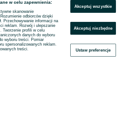
ane w celu zapewnienia:
Akceptuj wszystkie
ktywne skanowanie
. Rozumienie odbiorców dzięki
ł. Przechowywanie informacji na
ci reklam. Rozwój i ulepszanie
Akceptuj niezbędne
. Tworzenie profili w celu
raniczonych danych do wyboru
o wyboru treści. Pomiar
boru spersonalizowanych reklam.
zowanych treści.
Ustaw preferencje