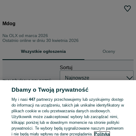
Mdog
Na OLX od
marca 2026
Ostatnio online w dniu 30 kwietnia 2026
Wszystkie ogłoszenia
Oceny
Sortuj
ZNALEŹLIŚMY 0 OGŁOSZEŃ
Dbamy o Twoją prywatność
My i nasi
447
partnerzy przechowujemy lub uzyskujemy dostęp
do informacji na urządzeniu, takich jak unikalne identyfikatory w
plikach cookie w celu przetwarzania danych osobowych.
Użytkownik może zaakceptować wybory lub zarządzać nimi,
klikając poniżej lub w dowolnym momencie na stronie polityki
prywatności. Te wybory będą sygnalizowane naszym partnerom
i nie będą miały wpływu na dane przeglądania.
Polityka