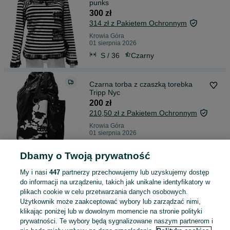
punks
300 zł
314 zł z Pakietem Ochronnym
Krowia Góra
01 sierpnia 2026
S / 36
Czarny
Czarna torba z czaszką torebka
Tripp Nyc
200 zł
210,50 zł z Pakietem Ochronnym
Krowia Góra
01 sierpnia 2026
Czarny
Dbamy o Twoją prywatność
My i nasi
447
partnerzy przechowujemy lub uzyskujemy dostęp
Czarny top z czaszką i zamkami
Punk Republic
do informacji na urządzeniu, takich jak unikalne identyfikatory w
plikach cookie w celu przetwarzania danych osobowych.
200 zł
Użytkownik może zaakceptować wybory lub zarządzać nimi,
210,50 zł z Pakietem Ochronnym
klikając poniżej lub w dowolnym momencie na stronie polityki
Krowia Góra
prywatności. Te wybory będą sygnalizowane naszym partnerom i
01 sierpnia 2026