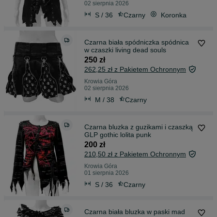
02 sierpnia 2026
S / 36
Czarny
Koronka
Czarna biała spódniczka spódnica
w czaszki living dead souls
250 zł
262,25 zł z Pakietem Ochronnym
Krowia Góra
02 sierpnia 2026
M / 38
Czarny
Czarna bluzka z guzikami i czaszką
GLP gothic lolita punk
200 zł
210,50 zł z Pakietem Ochronnym
Krowia Góra
01 sierpnia 2026
S / 36
Czarny
Czarna biała bluzka w paski mad