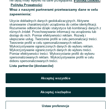
nie będą miały wpływu na dane przeglądania.
Polityka cookies,
S / 36
Czarny
Polityka Prywatności
Wraz z naszymi partnerami przetwarzamy dane w celu
zapewnienia:
Czarna spódniczka z koronką
poizen industries
Użycie dokładnych danych geolokalizacyjnych. Aktywne
skanowanie charakterystyki urządzenia do celów identyfikacji.
200 zł
Rozumienie odbiorców dzięki statystyce lub kombinacji danych z
210,50 zł z Pakietem Ochronnym
różnych źródeł. Przechowywanie informacji na urządzeniu lub
dostęp do nich. Pomiar efektywności reklam. Rozwój i
Krowia Góra
ulepszanie usług. Tworzenie profili w celu personalizacji treści.
01 sierpnia 2026
Tworzenie profili w celu spersonalizowanych reklam.
S / 36
Czarny
Inny
Wykorzystywanie ograniczonych danych do wyboru reklam.
Wykorzystywanie ograniczonych danych do wyboru treści.
Pomiar efektywności treści. Wykorzystanie profili do wyboru
spersonalizowanych reklam. Wykorzystywanie profili w celu
doboru spersonalizowanych treści.
Lista partnerów (dostawców)
Akceptuj wszystkie
Akceptuj niezbędne
Ustaw preferencje