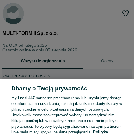
MULTI-FORM II Sp. z o.o.
Na OLX od
lutego 2025
Ostatnio online w dniu 05 sierpnia 2026
Wszystkie ogłoszenia
Oceny
ZNALEŹLIŚMY 0 OGŁOSZEŃ
Dbamy o Twoją prywatność
My i nasi
447
partnerzy przechowujemy lub uzyskujemy dostęp
do informacji na urządzeniu, takich jak unikalne identyfikatory w
plikach cookie w celu przetwarzania danych osobowych.
Użytkownik może zaakceptować wybory lub zarządzać nimi,
klikając poniżej lub w dowolnym momencie na stronie polityki
prywatności. Te wybory będą sygnalizowane naszym partnerom
i nie będą miały wpływu na dane przeglądania.
Polityka