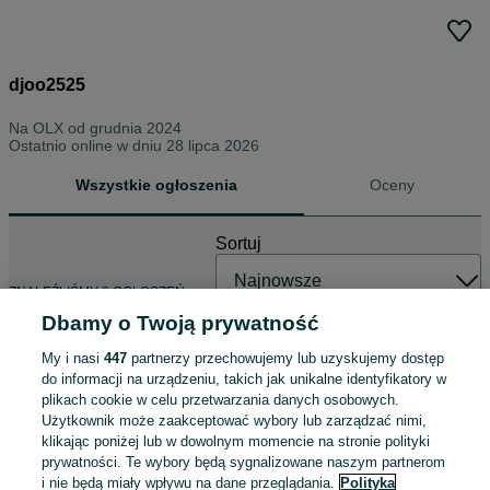
djoo2525
Na OLX od
grudnia 2024
Ostatnio online w dniu 28 lipca 2026
Wszystkie ogłoszenia
Oceny
Sortuj
ZNALEŹLIŚMY 0 OGŁOSZEŃ
Dbamy o Twoją prywatność
My i nasi
447
partnerzy przechowujemy lub uzyskujemy dostęp
do informacji na urządzeniu, takich jak unikalne identyfikatory w
plikach cookie w celu przetwarzania danych osobowych.
Użytkownik może zaakceptować wybory lub zarządzać nimi,
klikając poniżej lub w dowolnym momencie na stronie polityki
prywatności. Te wybory będą sygnalizowane naszym partnerom
i nie będą miały wpływu na dane przeglądania.
Polityka