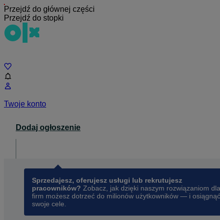
Przejdź do głównej części
Przejdź do stopki
Czat
Twoje konto
Dodaj ogłoszenie
Dla biznesu
opens in a new tab
Sprzedajesz, oferujesz usługi lub rekrutujesz
pracowników?
Zobacz, jak dzięki naszym rozwiązaniom dl
firm możesz dotrzeć do milionów użytkowników — i osiągną
swoje cele.