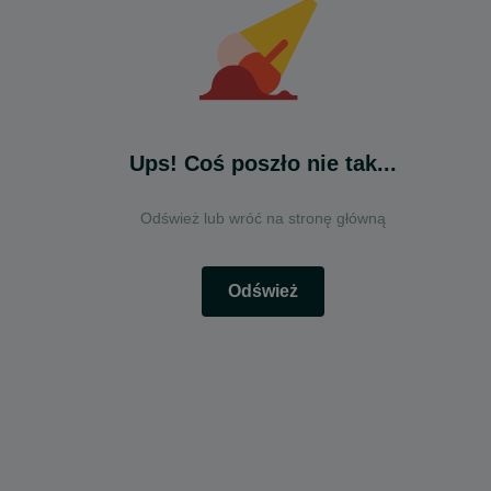
Ups! Coś poszło nie tak...
Odśwież lub wróć na stronę główną
Odśwież