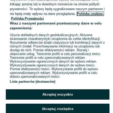
Garbów
klikając poniżej lub w dowolnym momencie na stronie polityki
07 sierpnia 2026
prywatności. Te wybory będą sygnalizowane naszym partnerom i
nie będą miały wpływu na dane przeglądania.
Polityka cookies,
Polityka Prywatności
Plakat 70x100cm Księżyc nad
Wraz z naszymi partnerami przetwarzamy dane w celu
Wodą
zapewnienia:
98,99 zł
106,94 zł z Pakietem Ochronnym
Użycie dokładnych danych geolokalizacyjnych. Aktywne
skanowanie charakterystyki urządzenia do celów identyfikacji.
Rozumienie odbiorców dzięki statystyce lub kombinacji danych z
Garbów
różnych źródeł. Przechowywanie informacji na urządzeniu lub
07 sierpnia 2026
dostęp do nich. Pomiar efektywności reklam. Rozwój i
ulepszanie usług. Tworzenie profili w celu personalizacji treści.
Tworzenie profili w celu spersonalizowanych reklam.
Wykorzystywanie ograniczonych danych do wyboru reklam.
1
2
3
...
100
Wykorzystywanie ograniczonych danych do wyboru treści.
Pomiar efektywności treści. Wykorzystanie profili do wyboru
spersonalizowanych reklam. Wykorzystywanie profili w celu
doboru spersonalizowanych treści.
Lista partnerów (dostawców)
Akceptuj wszystkie
Akceptuj niezbędne