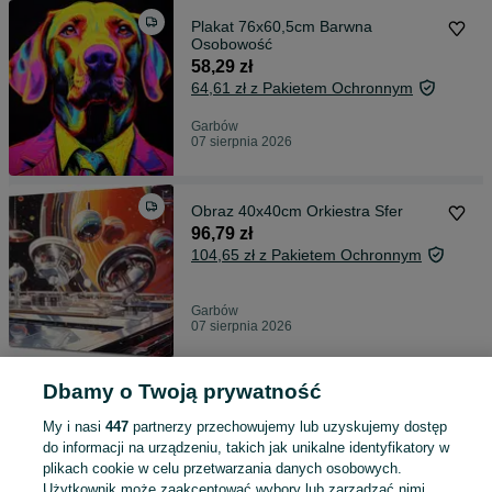
Plakat 76x60,5cm Barwna
Osobowość
58,29 zł
64,61 zł z Pakietem Ochronnym
Garbów
07 sierpnia 2026
Obraz 40x40cm Orkiestra Sfer
96,79 zł
104,65 zł z Pakietem Ochronnym
Garbów
07 sierpnia 2026
Dbamy o Twoją prywatność
Plakat 55x40cm Krople Bliskiej
Wody
My i nasi
447
partnerzy przechowujemy lub uzyskujemy dostęp
58,79 zł
do informacji na urządzeniu, takich jak unikalne identyfikatory w
65,13 zł z Pakietem Ochronnym
plikach cookie w celu przetwarzania danych osobowych.
Użytkownik może zaakceptować wybory lub zarządzać nimi,