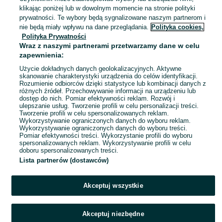
Jelenia Góra, Centrum
klikając poniżej lub w dowolnym momencie na stronie polityki
Odświeżono dnia 05 sierpnia 2026
prywatności. Te wybory będą sygnalizowane naszym partnerom i
nie będą miały wpływu na dane przeglądania.
Polityka cookies,
Polityka Prywatności
Drzwi stalowe przeciwpożarowe
Wraz z naszymi partnerami przetwarzamy dane w celu
EI30 120 cm
zapewnienia:
2 899 zł
Użycie dokładnych danych geolokalizacyjnych. Aktywne
skanowanie charakterystyki urządzenia do celów identyfikacji.
Rozumienie odbiorców dzięki statystyce lub kombinacji danych z
Jelenia Góra, Centrum
różnych źródeł. Przechowywanie informacji na urządzeniu lub
Odświeżono dnia 05 sierpnia 2026
dostęp do nich. Pomiar efektywności reklam. Rozwój i
ulepszanie usług. Tworzenie profili w celu personalizacji treści.
Tworzenie profili w celu spersonalizowanych reklam.
Wykorzystywanie ograniczonych danych do wyboru reklam.
1
2
3
...
6
Wykorzystywanie ograniczonych danych do wyboru treści.
Pomiar efektywności treści. Wykorzystanie profili do wyboru
spersonalizowanych reklam. Wykorzystywanie profili w celu
doboru spersonalizowanych treści.
Lista partnerów (dostawców)
Akceptuj wszystkie
Akceptuj niezbędne