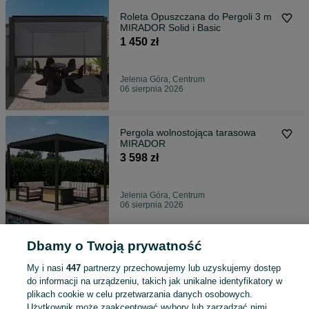
Roleta Opuszczana do Pergoli 3 m
MIRADOR Solid i Basic
1 450 zł
Jelenia Góra, Centrum
06 sierpnia 2026
Pergola wolnostojąca tarasowa
MIRADOR
3 598 zł
Jelenia Góra, Centrum
06 sierpnia 2026
Dbamy o Twoją prywatność
Drzwi Zewnętrzne Wejściowe PCV
antracyt pełne Promocja !
My i nasi
447
partnerzy przechowujemy lub uzyskujemy dostęp
1 660 zł
do informacji na urządzeniu, takich jak unikalne identyfikatory w
plikach cookie w celu przetwarzania danych osobowych.
Użytkownik może zaakceptować wybory lub zarządzać nimi,