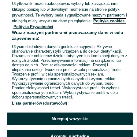
Użytkownik może zaakceptować wybory lub zarządzać nimi,
Zakrzewska Osada
klikając poniżej lub w dowolnym momencie na stronie polityki
27 lipca 2026
prywatności. Te wybory będą sygnalizowane naszym partnerom i
nie będą miały wpływu na dane przeglądania.
Polityka cookies,
Polityka Prywatności
Zestaw Psi Patrol puzzle książeczki
Wraz z naszymi partnerami przetwarzamy dane w celu
gry
zapewnienia:
70 zł
76,79 zł z Pakietem Ochronnym
Użycie dokładnych danych geolokalizacyjnych. Aktywne
skanowanie charakterystyki urządzenia do celów identyfikacji.
Rozumienie odbiorców dzięki statystyce lub kombinacji danych z
Zakrzewska Osada
różnych źródeł. Przechowywanie informacji na urządzeniu lub
27 lipca 2026
dostęp do nich. Pomiar efektywności reklam. Rozwój i
ulepszanie usług. Tworzenie profili w celu personalizacji treści.
Tworzenie profili w celu spersonalizowanych reklam.
Wykorzystywanie ograniczonych danych do wyboru reklam.
1
2
3
4
Wykorzystywanie ograniczonych danych do wyboru treści.
Pomiar efektywności treści. Wykorzystanie profili do wyboru
spersonalizowanych reklam. Wykorzystywanie profili w celu
doboru spersonalizowanych treści.
Lista partnerów (dostawców)
Akceptuj wszystkie
Akceptuj niezbędne