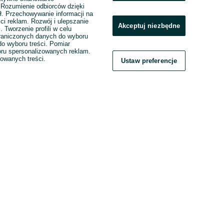
. Rozumienie odbiorców dzięki
ł. Przechowywanie informacji na
ci reklam. Rozwój i ulepszanie
Akceptuj niezbędne
. Tworzenie profili w celu
raniczonych danych do wyboru
o wyboru treści. Pomiar
boru spersonalizowanych reklam.
zowanych treści.
Ustaw preferencje