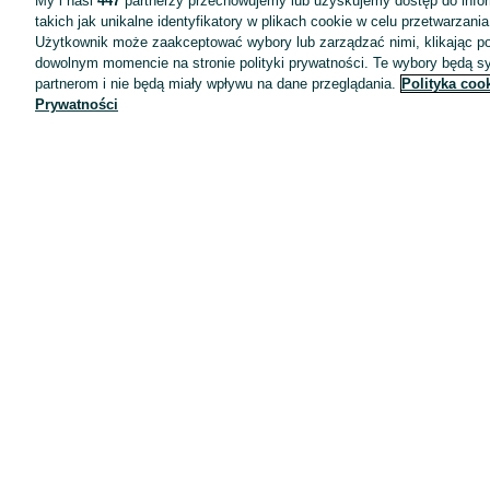
My i nasi
447
partnerzy przechowujemy lub uzyskujemy dostęp do infor
takich jak unikalne identyfikatory w plikach cookie w celu przetwarzan
Użytkownik może zaakceptować wybory lub zarządzać nimi, klikając po
dowolnym momencie na stronie polityki prywatności. Te wybory będą 
partnerom i nie będą miały wpływu na dane przeglądania.
Polityka coo
Prywatności
Aplikacje mobilne OLX.pl
Pomoc
Wyróżnione ogłoszenia
Oferta dla firm
Blog
Regulamin
Polityka prywatności
Reklama
Informacja o realizowanej strategii podatkowej