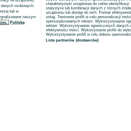
macji na urządzeniu,
charakterystyki urządzenia do celów identyfikacji
ia danych osobowych.
statystyce lub kombinacji danych z różnych źróde
niżej lub w
urządzeniu lub dostęp do nich. Pomiar efektywnoś
sygnalizowane naszym
usług. Tworzenie profili w celu personalizacji treści
spersonalizowanych reklam. Wykorzystywanie og
kies,
Polityka
reklam. Wykorzystywanie ograniczonych danych d
efektywności treści. Wykorzystanie profili do wy
Wykorzystywanie profili w celu doboru spersonali
Lista partnerów (dostawców)