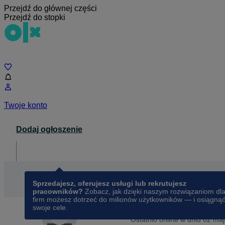
Przejdź do głównej części
Przejdź do stopki
Czat
Twoje konto
Dodaj ogłoszenie
Dla biznesu
opens in a new tab
Sprzedajesz, oferujesz usługi lub rekrutujesz
pracowników?
Zobacz, jak dzięki naszym rozwiązaniom dl
firm możesz dotrzeć do milionów użytkowników — i osiągną
swoje cele.
Na OLX od
sierpnia 2024
kkusmierek68
Ostatnio online w dniu 02 ma