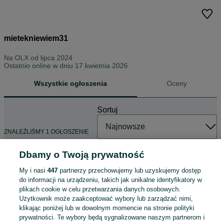
mietekniewiem31
Na OLX od
lipca 2024
Ostatnio online w dniu 17 kwietnia 2026
Wszystkie ogłoszenia
Oceny
Sortuj
ZNALEŹLIŚMY 1 OGŁOSZENIE
Dbamy o Twoją prywatność
My i nasi
447
partnerzy przechowujemy lub uzyskujemy dostęp
Dell windows mixed reality pc vr
do informacji na urządzeniu, takich jak unikalne identyfikatory w
280 zł
plikach cookie w celu przetwarzania danych osobowych.
296,87 zł z Pakietem Ochronnym
Użytkownik może zaakceptować wybory lub zarządzać nimi,
klikając poniżej lub w dowolnym momencie na stronie polityki
prywatności. Te wybory będą sygnalizowane naszym partnerom i