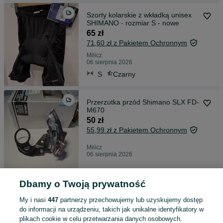
Szorty kolarskie z wkładką unisex
SHIMANO - rozmiar S - nowe
65 zł
71,60 zł z Pakietem Ochronnym
Milicz
06 sierpnia 2026
S
Czarny
Przerzutka przód Shimano SLX FD-
M670
50 zł
55,99 zł z Pakietem Ochronnym
Milicz
06 sierpnia 2026
Dbamy o Twoją prywatność
Wkład suportu BBB BB0-22 gxp
90 zł
My i nasi
447
partnerzy przechowujemy lub uzyskujemy dostęp
97,59 zł z Pakietem Ochronnym
do informacji na urządzeniu, takich jak unikalne identyfikatory w
plikach cookie w celu przetwarzania danych osobowych.