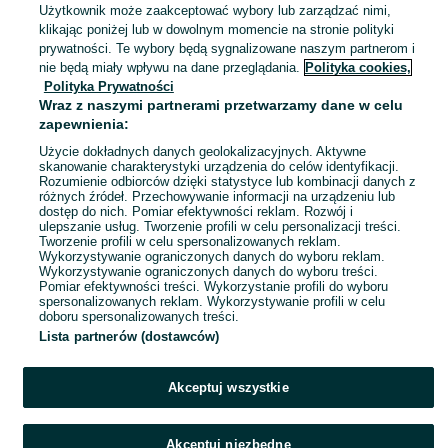
Użytkownik może zaakceptować wybory lub zarządzać nimi,
Milicz
klikając poniżej lub w dowolnym momencie na stronie polityki
06 sierpnia 2026
prywatności. Te wybory będą sygnalizowane naszym partnerom i
nie będą miały wpływu na dane przeglądania.
Polityka cookies,
Polityka Prywatności
Komplet kół szosowych
Wraz z naszymi partnerami przetwarzamy dane w celu
grawelowych DT Swiss HE1800
zapewnienia:
Spline 23
1 100 zł
Użycie dokładnych danych geolokalizacyjnych. Aktywne
skanowanie charakterystyki urządzenia do celów identyfikacji.
Rozumienie odbiorców dzięki statystyce lub kombinacji danych z
Milicz
różnych źródeł. Przechowywanie informacji na urządzeniu lub
06 sierpnia 2026
dostęp do nich. Pomiar efektywności reklam. Rozwój i
ulepszanie usług. Tworzenie profili w celu personalizacji treści.
Tworzenie profili w celu spersonalizowanych reklam.
Wykorzystywanie ograniczonych danych do wyboru reklam.
1
2
3
...
28
Wykorzystywanie ograniczonych danych do wyboru treści.
Pomiar efektywności treści. Wykorzystanie profili do wyboru
spersonalizowanych reklam. Wykorzystywanie profili w celu
doboru spersonalizowanych treści.
Lista partnerów (dostawców)
Akceptuj wszystkie
Akceptuj niezbędne