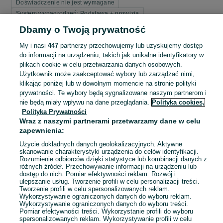
Doświadczenie nie jest wymagane
System wynagrodzeń: Podstawa + prowizja
Samochód służbowy: Nie
Miejsce pracy: W siedzibie firmy
Dbamy o Twoją prywatność
My i nasi
447
partnerzy przechowujemy lub uzyskujemy dostęp
Odświeżono dnia 04 sierpnia 2026
do informacji na urządzeniu, takich jak unikalne identyfikatory w
plikach cookie w celu przetwarzania danych osobowych.
Użytkownik może zaakceptować wybory lub zarządzać nimi,
Doradca sprzedaży (K/M)- plus i polsat box -
klikając poniżej lub w dowolnym momencie na stronie polityki
stała pensja + premie
prywatności. Te wybory będą sygnalizowane naszym partnerom i
nie będą miały wpływu na dane przeglądania.
Polityka cookies,
4 806 - 9 000 zł / mies. brutto
Polityka Prywatności
Szczecinek
Wraz z naszymi partnerami przetwarzamy dane w celu
Pełny etat
zapewnienia:
Umowa o pracę, Umowa zlecenie
Użycie dokładnych danych geolokalizacyjnych. Aktywne
Doświadczenie nie jest wymagane
skanowanie charakterystyki urządzenia do celów identyfikacji.
Rozumienie odbiorców dzięki statystyce lub kombinacji danych z
System wynagrodzeń: Podstawa + prowizja
różnych źródeł. Przechowywanie informacji na urządzeniu lub
Samochód służbowy: Nie
Miejsce pracy: W siedzibie firmy
dostęp do nich. Pomiar efektywności reklam. Rozwój i
ulepszanie usług. Tworzenie profili w celu personalizacji treści.
Tworzenie profili w celu spersonalizowanych reklam.
Odświeżono dnia 27 lipca 2026
Wykorzystywanie ograniczonych danych do wyboru reklam.
Wykorzystywanie ograniczonych danych do wyboru treści.
Pomiar efektywności treści. Wykorzystanie profili do wyboru
spersonalizowanych reklam. Wykorzystywanie profili w celu