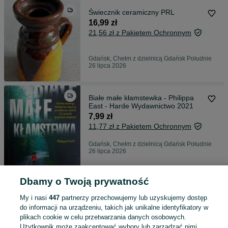
Świecznik ceramiczny PRL
16,99 zł
21,56 zł z Pakietem Ochronnym
Gdańsk, Chełm z dzielnicą Gdańsk Południe
26 lipca 2026
Białe małe kłamstewka - Philippa
East - Harde Wydawnictwo 2021
7,99 zł
11,77 zł z Pakietem Ochronnym
Gdańsk, Chełm z dzielnicą Gdańsk Południe
26 lipca 2026
Dbamy o Twoją prywatność
The Hound of The Baskervilles - Sir
Arthur Conan Doyle - j. angielski
My i nasi
447
partnerzy przechowujemy lub uzyskujemy dostęp
6,99 zł
do informacji na urządzeniu, takich jak unikalne identyfikatory w
10,73 zł z Pakietem Ochronnym
plikach cookie w celu przetwarzania danych osobowych.
Użytkownik może zaakceptować wybory lub zarządzać nimi,