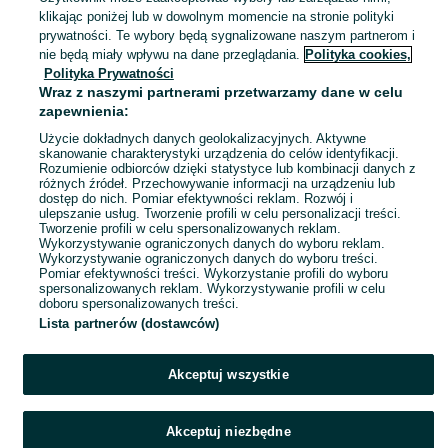
Gdańsk, Chełm z dzielnicą Gdańsk Południe
klikając poniżej lub w dowolnym momencie na stronie polityki
26 lipca 2026
prywatności. Te wybory będą sygnalizowane naszym partnerom i
nie będą miały wpływu na dane przeglądania.
Polityka cookies,
Polityka Prywatności
Przekleństwo cara Iwana - Maciej
Wraz z naszymi partnerami przetwarzamy dane w celu
Jastrzębski
zapewnienia:
18,90 zł
23,06 zł z Pakietem Ochronnym
Użycie dokładnych danych geolokalizacyjnych. Aktywne
skanowanie charakterystyki urządzenia do celów identyfikacji.
Rozumienie odbiorców dzięki statystyce lub kombinacji danych z
Gdańsk, Chełm z dzielnicą Gdańsk Południe
różnych źródeł. Przechowywanie informacji na urządzeniu lub
21 lipca 2026
dostęp do nich. Pomiar efektywności reklam. Rozwój i
ulepszanie usług. Tworzenie profili w celu personalizacji treści.
Tworzenie profili w celu spersonalizowanych reklam.
Wykorzystywanie ograniczonych danych do wyboru reklam.
1
2
Wykorzystywanie ograniczonych danych do wyboru treści.
Pomiar efektywności treści. Wykorzystanie profili do wyboru
spersonalizowanych reklam. Wykorzystywanie profili w celu
doboru spersonalizowanych treści.
Lista partnerów (dostawców)
Akceptuj wszystkie
Akceptuj niezbędne