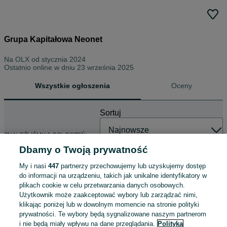
Grupa Kapitałowa Neonet
Na OLX od
stycznia 2024
Ostatnio online w dniu 23 września 2025
Wszystkie ogłoszenia
Oceny
Sortuj
ZNALEŹLIŚMY 0 OGŁOSZEŃ
Dbamy o Twoją prywatność
My i nasi
447
partnerzy przechowujemy lub uzyskujemy dostęp
do informacji na urządzeniu, takich jak unikalne identyfikatory w
plikach cookie w celu przetwarzania danych osobowych.
Użytkownik może zaakceptować wybory lub zarządzać nimi,
klikając poniżej lub w dowolnym momencie na stronie polityki
prywatności. Te wybory będą sygnalizowane naszym partnerom
i nie będą miały wpływu na dane przeglądania.
Polityka