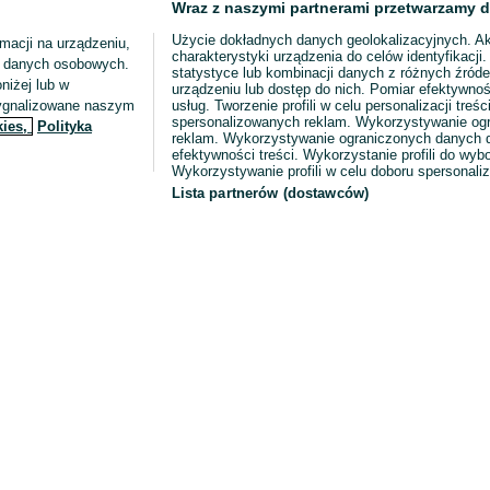
Wraz z naszymi partnerami przetwarzamy d
Użycie dokładnych danych geolokalizacyjnych. A
macji na urządzeniu,
charakterystyki urządzenia do celów identyfikacji
ia danych osobowych.
statystyce lub kombinacji danych z różnych źróde
niżej lub w
urządzeniu lub dostęp do nich. Pomiar efektywnoś
sygnalizowane naszym
usług. Tworzenie profili w celu personalizacji treści
spersonalizowanych reklam. Wykorzystywanie og
kies,
Polityka
reklam. Wykorzystywanie ograniczonych danych d
efektywności treści. Wykorzystanie profili do wy
Wykorzystywanie profili w celu doboru spersonali
Lista partnerów (dostawców)