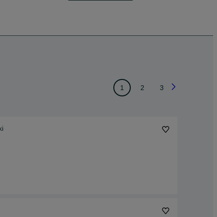
1
2
3
ki