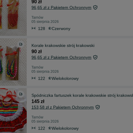
90 zł
96,65 zł z Pakietem Ochronnym
Tarnów
05 sierpnia 2026
128
Czerwony
Korale krakowskie strój krakowski
90 zł
96,65 zł z Pakietem Ochronnym
Tarnów
05 sierpnia 2026
122
Wielokolorowy
Spódniczka fartuszek korale krakowskie strój krakows
145 zł
153,58 zł z Pakietem Ochronnym
Tarnów
05 sierpnia 2026
122
Wielokolorowy