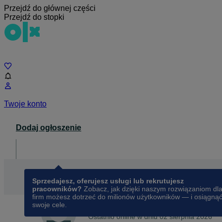
Przejdź do głównej części
Przejdź do stopki
Czat
Twoje konto
Dodaj ogłoszenie
Dla biznesu
opens in a new tab
Sprzedajesz, oferujesz usługi lub rekrutujesz
pracowników?
Zobacz, jak dzięki naszym rozwiązaniom dl
firm możesz dotrzeć do milionów użytkowników — i osiągną
swoje cele.
Na OLX od
maja 2015
Ela
Ostatnio online w dniu 02 sierpnia 2026