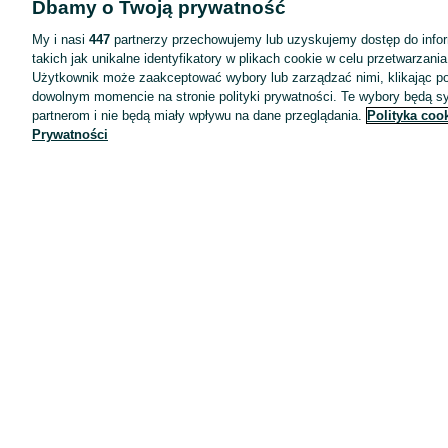
Dbamy o Twoją prywatność
Wyróżnione ogłoszenia
Oferta dla firm
My i nasi
447
partnerzy przechowujemy lub uzyskujemy dostęp do infor
takich jak unikalne identyfikatory w plikach cookie w celu przetwarzan
Blog
Użytkownik może zaakceptować wybory lub zarządzać nimi, klikając po
Regulamin
dowolnym momencie na stronie polityki prywatności. Te wybory będą 
partnerom i nie będą miały wpływu na dane przeglądania.
Polityka coo
Polityka prywatności
Prywatności
Reklama
Informacja o realizowanej strategii podatkowej
Ustawienia plików cookie
Zasady bezpieczeństwa
Mapa kategorii
Mapa miejscowości
Mapa ministron
Popularne wyszukiwania
Kariera
Pracodawcy na OLX