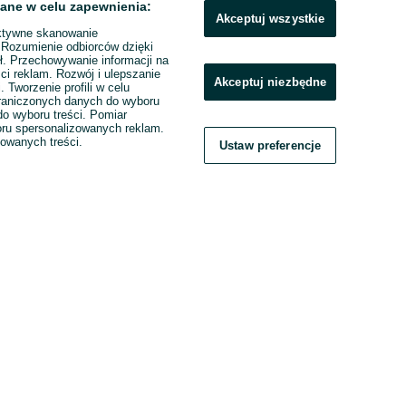
ane w celu zapewnienia:
Akceptuj wszystkie
ktywne skanowanie
. Rozumienie odbiorców dzięki
ł. Przechowywanie informacji na
ci reklam. Rozwój i ulepszanie
Akceptuj niezbędne
. Tworzenie profili w celu
raniczonych danych do wyboru
o wyboru treści. Pomiar
boru spersonalizowanych reklam.
zowanych treści.
Ustaw preferencje