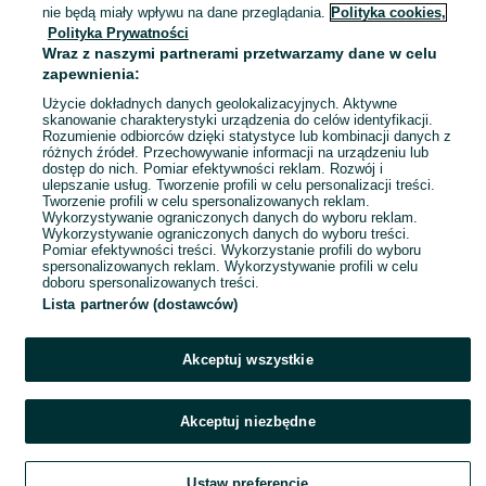
nie będą miały wpływu na dane przeglądania.
Polityka cookies,
Wielokolorowy
Pozostałe
Bawełna
Polityka Prywatności
Wraz z naszymi partnerami przetwarzamy dane w celu
zapewnienia:
Bluzka elegancka
Użycie dokładnych danych geolokalizacyjnych. Aktywne
15 zł
skanowanie charakterystyki urządzenia do celów identyfikacji.
Rozumienie odbiorców dzięki statystyce lub kombinacji danych z
19,03 zł z Pakietem Ochronnym
różnych źródeł. Przechowywanie informacji na urządzeniu lub
Łódź, Bałuty
dostęp do nich. Pomiar efektywności reklam. Rozwój i
13 lipca 2026
ulepszanie usług. Tworzenie profili w celu personalizacji treści.
Tworzenie profili w celu spersonalizowanych reklam.
XXL / 44
Biały
Pozostałe
Wykorzystywanie ograniczonych danych do wyboru reklam.
Poliester
Wykorzystywanie ograniczonych danych do wyboru treści.
Pomiar efektywności treści. Wykorzystanie profili do wyboru
spersonalizowanych reklam. Wykorzystywanie profili w celu
doboru spersonalizowanych treści.
Lista partnerów (dostawców)
Akceptuj wszystkie
Akceptuj niezbędne
Ustaw preferencje