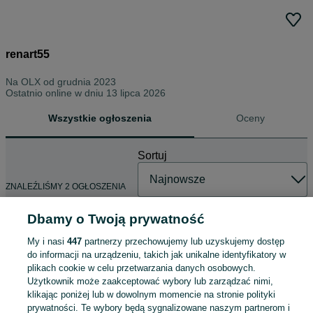
renart55
Na OLX od
grudnia 2023
Ostatnio online w dniu 13 lipca 2026
Wszystkie ogłoszenia
Oceny
Sortuj
ZNALEŹLIŚMY 2 OGŁOSZENIA
Dbamy o Twoją prywatność
My i nasi
447
partnerzy przechowujemy lub uzyskujemy dostęp
Nowa bawełniana bluzka
do informacji na urządzeniu, takich jak unikalne identyfikatory w
45 zł
plikach cookie w celu przetwarzania danych osobowych.
50,08 zł z Pakietem Ochronnym
Użytkownik może zaakceptować wybory lub zarządzać nimi,
klikając poniżej lub w dowolnym momencie na stronie polityki
Łódź, Bałuty
06 sierpnia 2026
prywatności. Te wybory będą sygnalizowane naszym partnerom i