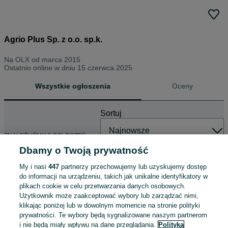
Agrio Plus Sp. z o.o. sp.k.
Na OLX od
marca 2015
Ostatnio online w dniu 15 czerwca 2025
Wszystkie ogłoszenia
Oceny
Sortuj
ZNALEŹLIŚMY 0 OGŁOSZEŃ
Dbamy o Twoją prywatność
My i nasi
447
partnerzy przechowujemy lub uzyskujemy dostęp
do informacji na urządzeniu, takich jak unikalne identyfikatory w
plikach cookie w celu przetwarzania danych osobowych.
Użytkownik może zaakceptować wybory lub zarządzać nimi,
klikając poniżej lub w dowolnym momencie na stronie polityki
prywatności. Te wybory będą sygnalizowane naszym partnerom
i nie będą miały wpływu na dane przeglądania.
Polityka