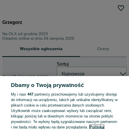
Grzegorz
Na OLX od
grudnia 2023
Ostatnio online w dniu 04 sierpnia 2026
Wszystkie ogłoszenia
Oceny
Sortuj
ZNALEŹLIŚMY 0 OGŁOSZEŃ
Dbamy o Twoją prywatność
My i nasi
447
partnerzy przechowujemy lub uzyskujemy dostęp
do informacji na urządzeniu, takich jak unikalne identyfikatory w
plikach cookie w celu przetwarzania danych osobowych.
Użytkownik może zaakceptować wybory lub zarządzać nimi,
klikając poniżej lub w dowolnym momencie na stronie polityki
prywatności. Te wybory będą sygnalizowane naszym partnerom
i nie będą miały wpływu na dane przeglądania.
Polityka