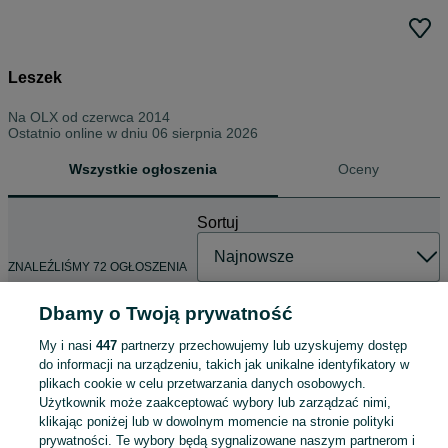
Leszek
Na OLX od
czerwca 2014
Ostatnio online w dniu 06 sierpnia 2026
Wszystkie ogłoszenia
Oceny
Sortuj
ZNALEŹLIŚMY 72 OGŁOSZENIA
Dbamy o Twoją prywatność
My i nasi
447
partnerzy przechowujemy lub uzyskujemy dostęp
Box zestaw art
do informacji na urządzeniu, takich jak unikalne identyfikatory w
bożonarodzeniowych
plikach cookie w celu przetwarzania danych osobowych.
199 zł
Użytkownik może zaakceptować wybory lub zarządzać nimi,
klikając poniżej lub w dowolnym momencie na stronie polityki
prywatności. Te wybory będą sygnalizowane naszym partnerom i