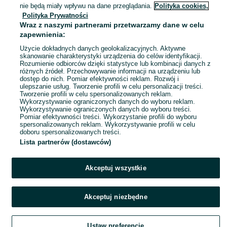
Owińska
nie będą miały wpływu na dane przeglądania.
Polityka cookies,
25 lipca 2026
Polityka Prywatności
Wraz z naszymi partnerami przetwarzamy dane w celu
zapewnienia:
Tusz hp GT51XL czarny black
Użycie dokładnych danych geolokalizacyjnych. Aktywne
20 zł
skanowanie charakterystyki urządzenia do celów identyfikacji.
24,67 zł z Pakietem Ochronnym
Rozumienie odbiorców dzięki statystyce lub kombinacji danych z
różnych źródeł. Przechowywanie informacji na urządzeniu lub
dostęp do nich. Pomiar efektywności reklam. Rozwój i
ulepszanie usług. Tworzenie profili w celu personalizacji treści.
Owińska
Tworzenie profili w celu spersonalizowanych reklam.
25 lipca 2026
Wykorzystywanie ograniczonych danych do wyboru reklam.
Wykorzystywanie ograniczonych danych do wyboru treści.
Pomiar efektywności treści. Wykorzystanie profili do wyboru
spersonalizowanych reklam. Wykorzystywanie profili w celu
Wyłącznik nadprądowy HN-C40/3
doboru spersonalizowanych treści.
70 zł
Lista partnerów (dostawców)
76,30 zł z Pakietem Ochronnym
Akceptuj wszystkie
Owińska
25 lipca 2026
Akceptuj niezbędne
Uniwersalny komplet owijek dla
klasy II
Ustaw preferencje